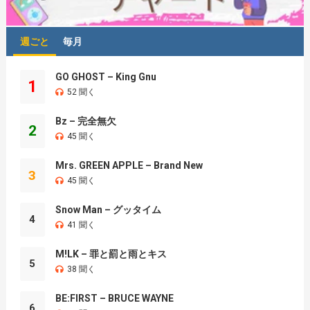
週ごと
毎月
GO GHOST – King Gnu
1
52 聞く
Bz – 完全無欠
2
45 聞く
Mrs. GREEN APPLE – Brand New
3
45 聞く
Snow Man – グッタイム
4
41 聞く
M!LK – 罪と罰と雨とキス
5
38 聞く
BE:FIRST – BRUCE WAYNE
6