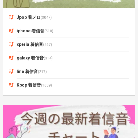
Jpop 着メロ
(3047)
iphone 着信音
(510)
xperia 着信音
(267)
galaxy 着信音
(314)
line 着信音
(217)
Kpop 着信音
(1039)