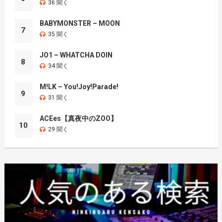
36 聞く
BABYMONSTER – MOON
7
35 聞く
JO1 – WHATCHA DOIN
8
34 聞く
M!LK – You!Joy!Parade!
9
31 聞く
ACEes【真夜中のZOO】
10
29 聞く