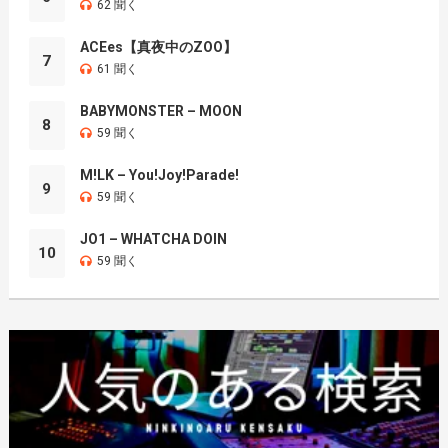
62 聞く
ACEes【真夜中のZOO】
7
61 聞く
BABYMONSTER – MOON
8
59 聞く
M!LK – You!Joy!Parade!
9
59 聞く
JO1 – WHATCHA DOIN
10
59 聞く