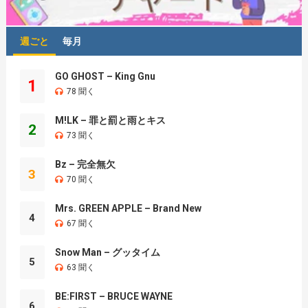
週ごと
毎月
GO GHOST – King Gnu
1
78 聞く
M!LK – 罪と罰と雨とキス
2
73 聞く
Bz – 完全無欠
3
70 聞く
Mrs. GREEN APPLE – Brand New
4
67 聞く
Snow Man – グッタイム
5
63 聞く
BE:FIRST – BRUCE WAYNE
6