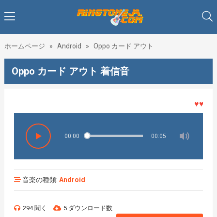
ホームページ
»
Android
»
Oppo カード アウト
Oppo カード アウト 着信音
♥♥♥着メ
00:00
00:05
音楽の種類:
Android
294 聞く
5 ダウンロード数