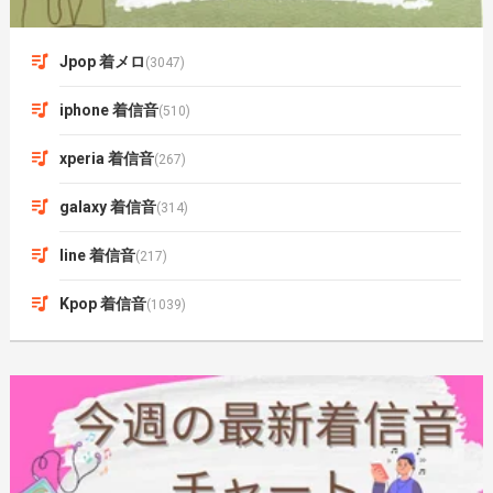
Jpop 着メロ
(3047)
iphone 着信音
(510)
xperia 着信音
(267)
galaxy 着信音
(314)
line 着信音
(217)
Kpop 着信音
(1039)