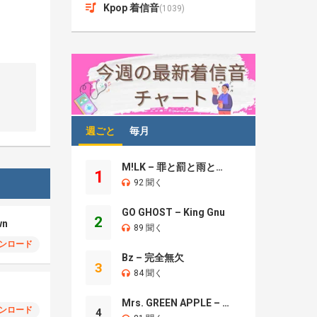
Kpop 着信音
(1039)
週ごと
毎月
M!LK – 罪と罰と雨とキス
1
92 聞く
GO GHOST – King Gnu
2
wn
89 聞く
ンロード
Bz – 完全無欠
3
84 聞く
Mrs. GREEN APPLE – Brand New
ンロード
4