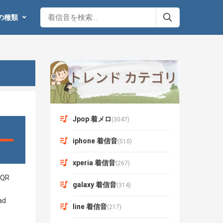
の種類
Jpop 着メロ
(3047)
iphone 着信音
(510)
xperia 着信音
(267)
galaxy 着信音
(314)
line 着信音
(217)