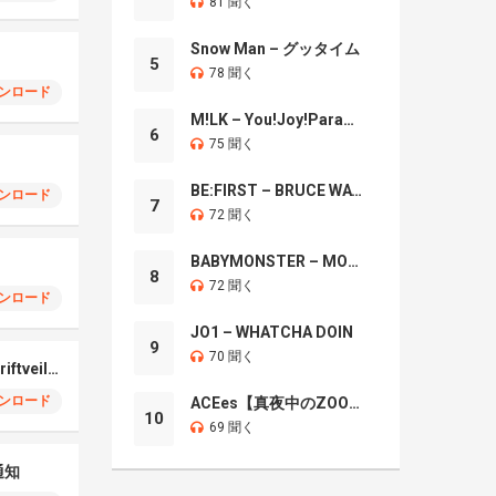
81 聞く
Snow Man – グッタイム
5
78 聞く
ンロード
M!LK – You!Joy!Parade!
6
75 聞く
BE:FIRST – BRUCE WAYNE
ンロード
7
72 聞く
BABYMONSTER – MOON
8
72 聞く
ンロード
JO1 – WHATCHA DOIN
9
70 聞く
Oppo Find X7 Ultra Driftveil Dancing
ンロード
ACEes【真夜中のZOO】
10
69 聞く
通知