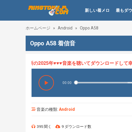
新しい着メロ
最もダ
ホームページ
»
Android
»
Oppo A58
Oppo A58 着信音
ロHOT、最新の2025年♥♥♥音楽を聴いてダウンロードして幸せ
00:00
音楽の種類:
Android
395 聞く
9 ダウンロード数