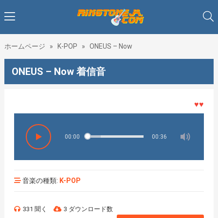
ホームページ
»
K-POP
»
ONEUS – Now
ONEUS – Now 着信音
♥♥♥着メ
00:00
00:36
音楽の種類:
K-POP
331 聞く
3 ダウンロード数