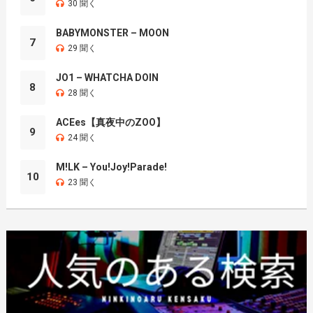
30 聞く
BABYMONSTER – MOON
7
29 聞く
JO1 – WHATCHA DOIN
8
28 聞く
ACEes【真夜中のZOO】
9
24 聞く
M!LK – You!Joy!Parade!
10
23 聞く