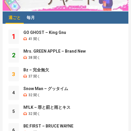
週ごと
毎月
GO GHOST – King Gnu
1
41 聞く
Mrs. GREEN APPLE – Brand New
2
38 聞く
Bz – 完全無欠
3
37 聞く
Snow Man – グッタイム
4
32 聞く
M!LK – 罪と罰と雨とキス
5
32 聞く
BE:FIRST – BRUCE WAYNE
6