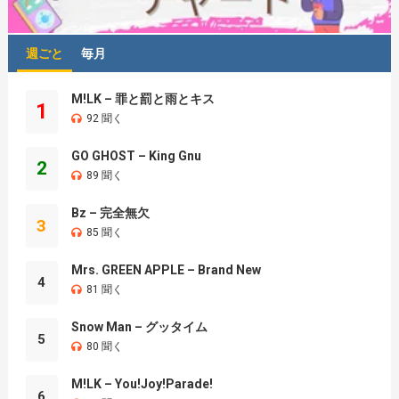
週ごと
毎月
M!LK – 罪と罰と雨とキス
1
92 聞く
GO GHOST – King Gnu
2
89 聞く
Bz – 完全無欠
3
85 聞く
Mrs. GREEN APPLE – Brand New
4
81 聞く
Snow Man – グッタイム
5
80 聞く
M!LK – You!Joy!Parade!
6