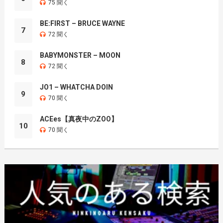
75 聞く
BE:FIRST – BRUCE WAYNE
7
72 聞く
BABYMONSTER – MOON
8
72 聞く
JO1 – WHATCHA DOIN
9
70 聞く
ACEes【真夜中のZOO】
10
70 聞く