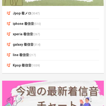
Jpop 着メロ
(3047)
iphone 着信音
(510)
xperia 着信音
(267)
galaxy 着信音
(314)
line 着信音
(217)
Kpop 着信音
(1039)