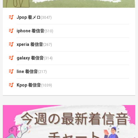
Jpop 着メロ
(3047)
iphone 着信音
(510)
xperia 着信音
(267)
galaxy 着信音
(314)
line 着信音
(217)
Kpop 着信音
(1039)