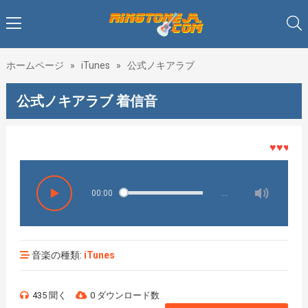
ホームページ
»
iTunes
»
公式ノキアラブ
公式ノキアラブ 着信音
♥♥♥着メロ
00:00
…
音楽の種類:
iTunes
435 聞く
0 ダウンロード数