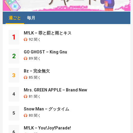
週ごと
毎月
M!LK – 罪と罰と雨とキス
1
92 聞く
GO GHOST – King Gnu
2
89 聞く
Bz – 完全無欠
3
85 聞く
Mrs. GREEN APPLE – Brand New
4
81 聞く
Snow Man – グッタイム
5
80 聞く
M!LK – You!Joy!Parade!
6