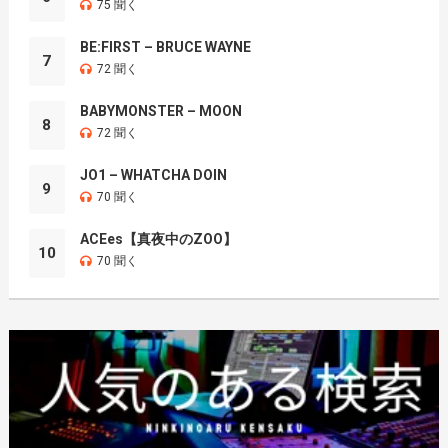
75 聞く
BE:FIRST – BRUCE WAYNE
7
72 聞く
BABYMONSTER – MOON
8
72 聞く
JO1 – WHATCHA DOIN
9
70 聞く
ACEes【真夜中のZOO】
10
70 聞く