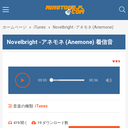
ホームページ
»
iTunes
»
Novelbright -アネモネ (Anemone)
Novelbright -アネモネ (Anemone) 着信音
♥♥♥着メロ
00:00
00:36
音楽の種類:
iTunes
419 聞く
19 ダウンロード数