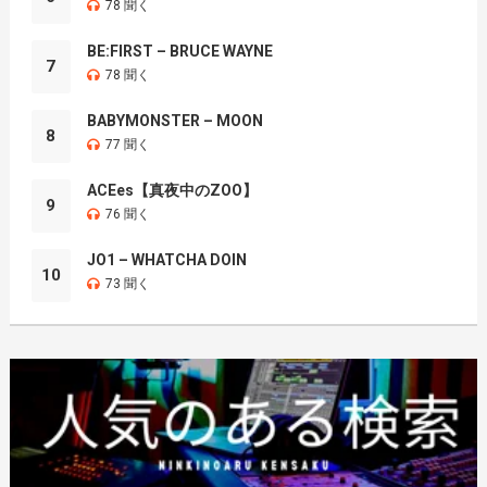
78 聞く
BE:FIRST – BRUCE WAYNE
7
78 聞く
BABYMONSTER – MOON
8
77 聞く
ACEes【真夜中のZOO】
9
76 聞く
JO1 – WHATCHA DOIN
10
73 聞く