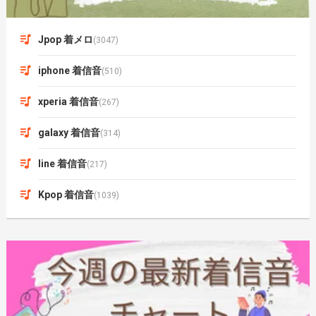
Jpop 着メロ
(3047)
iphone 着信音
(510)
xperia 着信音
(267)
galaxy 着信音
(314)
line 着信音
(217)
Kpop 着信音
(1039)