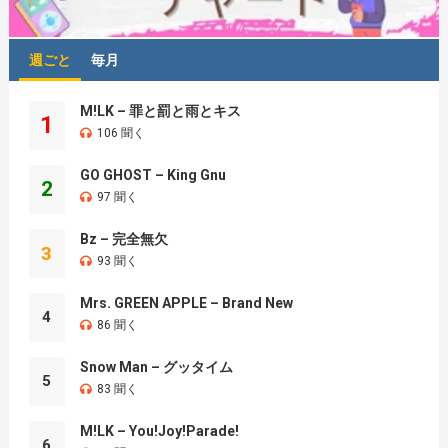
週ごと
毎月
M!LK – 罪と罰と雨とキス
1
106 聞く
GO GHOST – King Gnu
2
97 聞く
Bz – 完全無欠
3
93 聞く
Mrs. GREEN APPLE – Brand New
4
86 聞く
Snow Man – グッタイム
5
83 聞く
M!LK – You!Joy!Parade!
6