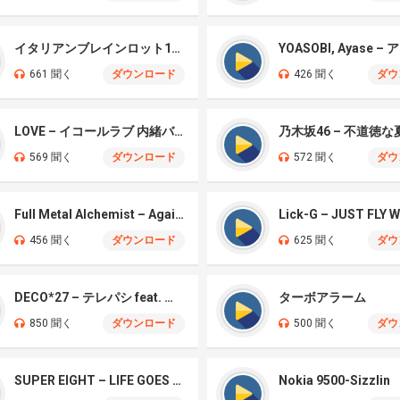
イタリアンブレインロット100体言えるかな？
YOASOBI, Ayase –
661 聞く
ダウンロード
426 聞く
ダウ
LOVE – イコールラブ 内緒バナシ
乃木坂46 – 不道徳な
569 聞く
ダウンロード
572 聞く
ダウ
Full Metal Alchemist – Again (Marimba)
Lick-G – JUST FLY 
456 聞く
ダウンロード
625 聞く
ダウ
DECO*27 – テレパシ feat. 初音ミク
ターボアラーム
850 聞く
ダウンロード
500 聞く
ダウ
SUPER EIGHT – LIFE GOES ON (from “SUPER DOME TOUR 二十祭”)
Nokia 9500-Sizzlin