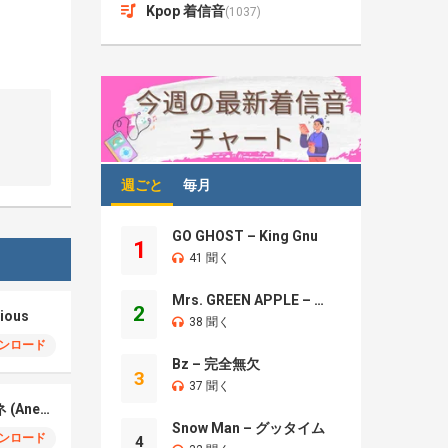
Kpop 着信音
(1037)
週ごと
毎月
GO GHOST – King Gnu
1
41 聞く
Mrs. GREEN APPLE – Brand New
2
ious
38 聞く
ンロード
Bz – 完全無欠
3
37 聞く
Novelbright -アネモネ (Anemone)
Snow Man – グッタイム
ンロード
4