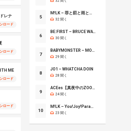
32 聞く
M!LK – 罪と罰と雨とキス
 アドレナ
5
32 聞く
ンロード
BE:FIRST – BRUCE WAYNE
6
30 聞く
夏
BABYMONSTER – MOON
ンロード
7
29 聞く
JO1 – WHATCHA DOIN
WITH ME
8
28 聞く
ンロード
ACEes【真夜中のZOO】
9
24 聞く
ンロード
M!LK – You!Joy!Parade!
10
23 聞く