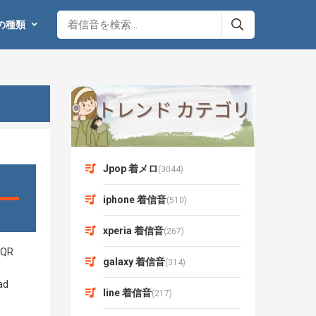
の種類
Jpop 着メロ
(3044)
iphone 着信音
(510)
xperia 着信音
(267)
galaxy 着信音
(314)
line 着信音
(217)