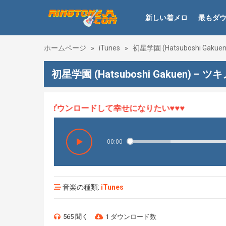
新しい着メロ
最もダ
ホームページ
»
iTunes
»
初星学園 (Hatsuboshi Gakuen
初星学園 (Hatsuboshi Gakuen) – ツキ
♥音楽を聴いてダウンロードして幸せになりたい♥♥♥
00:00
音楽の種類:
iTunes
565 聞く
1 ダウンロード数