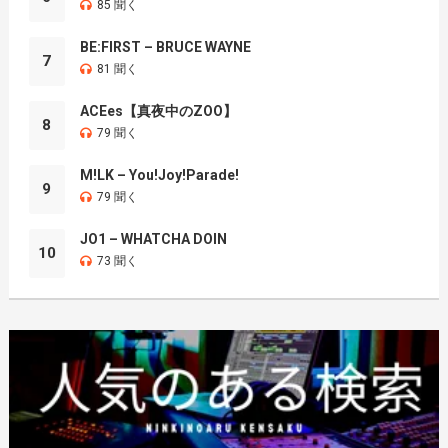
85 聞く
BE:FIRST – BRUCE WAYNE
7
81 聞く
ACEes【真夜中のZOO】
8
79 聞く
M!LK – You!Joy!Parade!
9
79 聞く
JO1 – WHATCHA DOIN
10
73 聞く