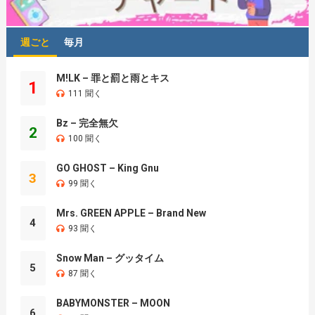
週ごと
毎月
M!LK – 罪と罰と雨とキス
1
111 聞く
Bz – 完全無欠
2
100 聞く
GO GHOST – King Gnu
3
99 聞く
Mrs. GREEN APPLE – Brand New
4
93 聞く
Snow Man – グッタイム
5
87 聞く
BABYMONSTER – MOON
6