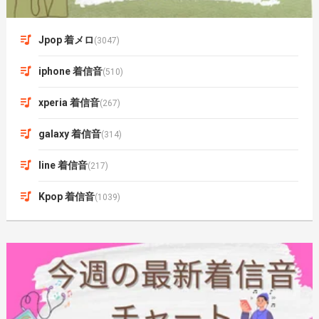
Jpop 着メロ
(3047)
iphone 着信音
(510)
xperia 着信音
(267)
galaxy 着信音
(314)
line 着信音
(217)
Kpop 着信音
(1039)