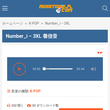
ホームページ
»
K-POP
»
Number_i – 3XL
Number_i – 3XL 着信音
♥♥♥着メロ
00:00
00:44
音楽の種類:
K-POP
332 聞く
30 ダウンロード数