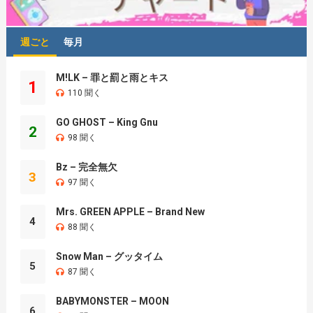
週ごと
毎月
M!LK – 罪と罰と雨とキス
1
110 聞く
GO GHOST – King Gnu
2
98 聞く
Bz – 完全無欠
3
97 聞く
Mrs. GREEN APPLE – Brand New
4
88 聞く
Snow Man – グッタイム
5
87 聞く
BABYMONSTER – MOON
6