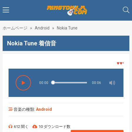
ホームページ
»
Android
»
Nokia Tune
Nokia Tune 着信音
♥♥♥着メ
00:00
00:06
音楽の種類:
Android
612 聞く
10 ダウンロード数