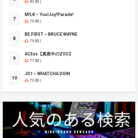
82 聞く
M!LK – You!Joy!Parade!
7
79 聞く
BE:FIRST – BRUCE WAYNE
8
79 聞く
ACEes【真夜中のZOO】
9
77 聞く
JO1 – WHATCHA DOIN
10
73 聞く