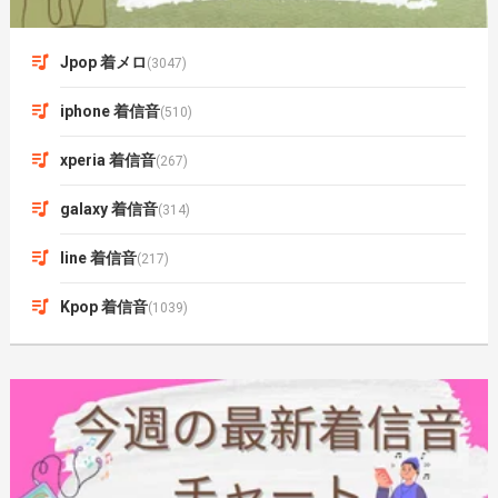
Jpop 着メロ
(3047)
iphone 着信音
(510)
xperia 着信音
(267)
galaxy 着信音
(314)
line 着信音
(217)
Kpop 着信音
(1039)