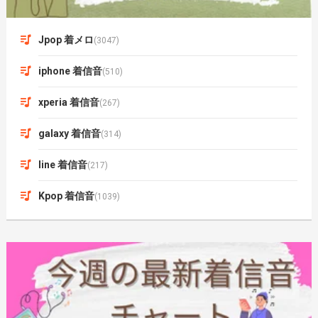
Jpop 着メロ
(3047)
iphone 着信音
(510)
xperia 着信音
(267)
galaxy 着信音
(314)
line 着信音
(217)
Kpop 着信音
(1039)