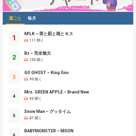
週ごと
毎月
M!LK – 罪と罰と雨とキス
1
111 聞く
Bz – 完全無欠
2
100 聞く
GO GHOST – King Gnu
3
99 聞く
Mrs. GREEN APPLE – Brand New
4
93 聞く
Snow Man – グッタイム
5
87 聞く
BABYMONSTER – MOON
6