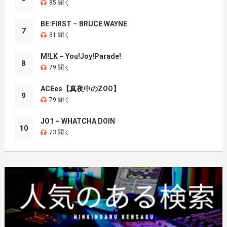
85 聞く
BE:FIRST – BRUCE WAYNE
7
81 聞く
M!LK – You!Joy!Parade!
8
79 聞く
ACEes【真夜中のZOO】
9
79 聞く
JO1 – WHATCHA DOIN
10
73 聞く