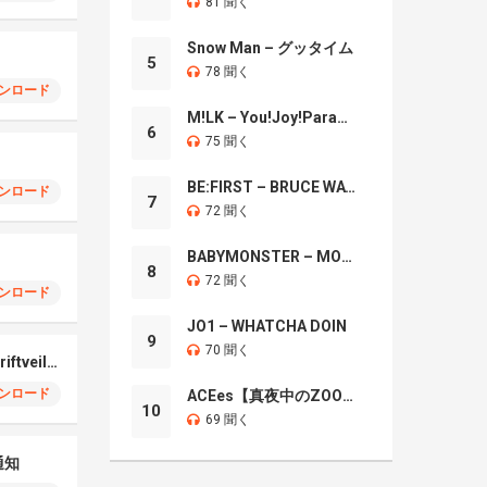
81 聞く
Snow Man – グッタイム
5
78 聞く
ンロード
M!LK – You!Joy!Parade!
6
75 聞く
BE:FIRST – BRUCE WAYNE
ンロード
7
72 聞く
BABYMONSTER – MOON
8
72 聞く
ンロード
JO1 – WHATCHA DOIN
9
70 聞く
Oppo Find X7 Ultra Driftveil Dancing
ンロード
ACEes【真夜中のZOO】
10
69 聞く
通知