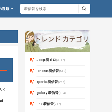
の種類
Jpop 着メロ
(3047)
iphone 着信音
(510)
xperia 着信音
(267)
galaxy 着信音
(314)
line 着信音
(217)