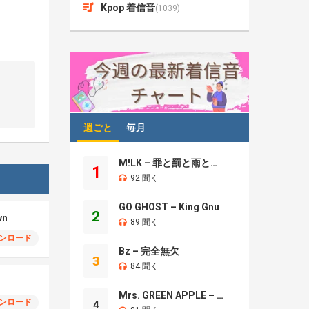
Kpop 着信音
(1039)
週ごと
毎月
M!LK – 罪と罰と雨とキス
1
92 聞く
GO GHOST – King Gnu
2
wn
89 聞く
ンロード
Bz – 完全無欠
3
84 聞く
Mrs. GREEN APPLE – Brand New
ンロード
4