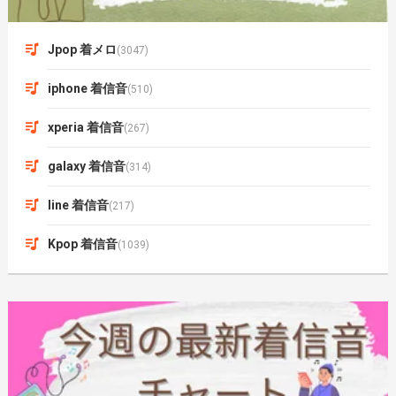
Jpop 着メロ
(3047)
iphone 着信音
(510)
xperia 着信音
(267)
galaxy 着信音
(314)
line 着信音
(217)
Kpop 着信音
(1039)