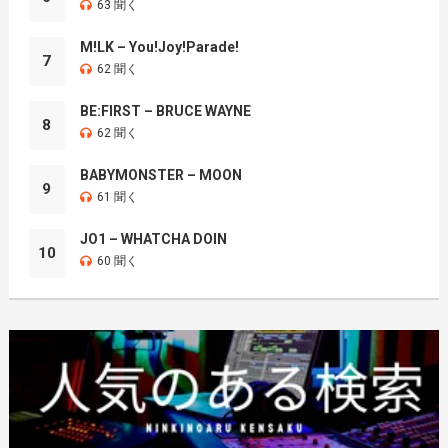
63 聞く
M!LK – You!Joy!Parade!
7
62 聞く
BE:FIRST – BRUCE WAYNE
8
62 聞く
BABYMONSTER – MOON
9
61 聞く
JO1 – WHATCHA DOIN
10
60 聞く