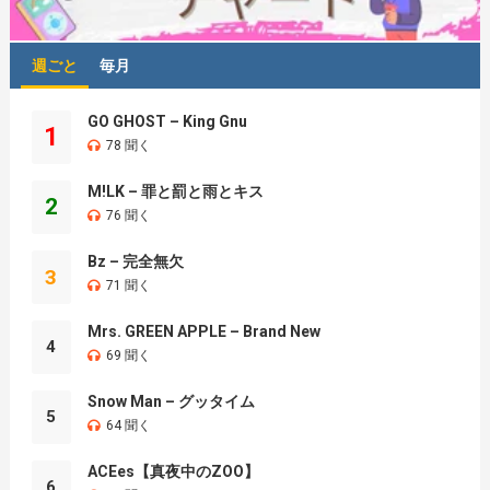
週ごと
毎月
GO GHOST – King Gnu
1
78 聞く
M!LK – 罪と罰と雨とキス
2
76 聞く
Bz – 完全無欠
3
71 聞く
Mrs. GREEN APPLE – Brand New
4
69 聞く
Snow Man – グッタイム
5
64 聞く
ACEes【真夜中のZOO】
6