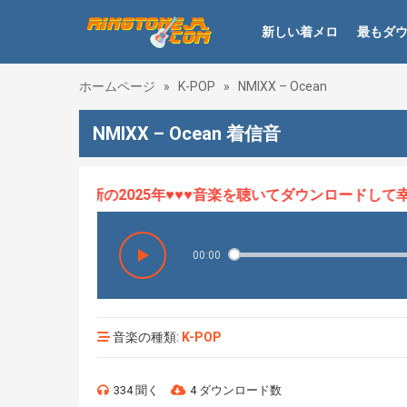
新しい着メロ
最もダ
ホームページ
»
K-POP
»
NMIXX – Ocean
NMIXX – Ocean 着信音
ロHOT、最新の2025年♥♥♥音楽を聴いてダウンロードして幸せ
00:00
音楽の種類:
K-POP
334 聞く
4 ダウンロード数