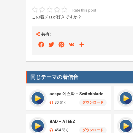
Rate this post
この着メロが好きですか？
共有:
Facebook
Twitter
Pinterest
VK
Share
同じテーマの着信音
aespa 에스파 – Switchblade
30 聞く
ダウンロード
BAD – ATEEZ
454 聞く
ダウンロード