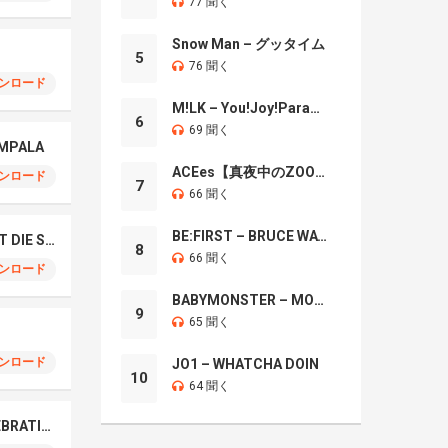
77 聞く
Snow Man – グッタイム
5
76 聞く
ンロード
M!LK – You!Joy!Parade!
6
69 聞く
OMPALA
ACEes【真夜中のZOO】
ンロード
7
66 聞く
BE:FIRST – BRUCE WAYNE
TAEYANG – LIVE FAST DIE SLOW
8
66 聞く
ンロード
BABYMONSTER – MOON
9
65 聞く
ンロード
JO1 – WHATCHA DOIN
10
64 聞く
LE SSERAFIM – CELEBRATION