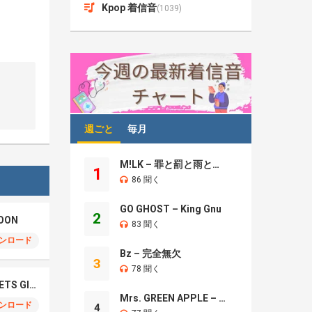
Kpop 着信音
(1039)
週ごと
毎月
M!LK – 罪と罰と雨とキス
1
86 聞く
GO GHOST – King Gnu
2
OON
83 聞く
ンロード
Bz – 完全無欠
3
78 聞く
NCT WISH – BOY MEETS GIRL
Mrs. GREEN APPLE – Brand New
ンロード
4