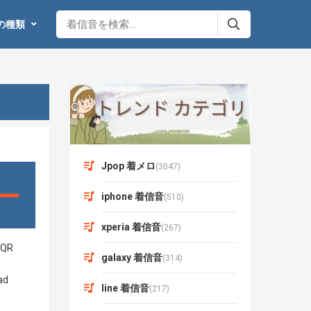
の種類
Jpop 着メロ
(3047)
iphone 着信音
(510)
xperia 着信音
(267)
galaxy 着信音
(314)
line 着信音
(217)