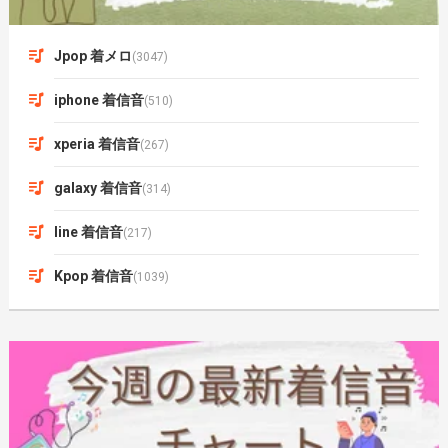
Jpop 着メロ
(3047)
iphone 着信音
(510)
xperia 着信音
(267)
galaxy 着信音
(314)
line 着信音
(217)
Kpop 着信音
(1039)