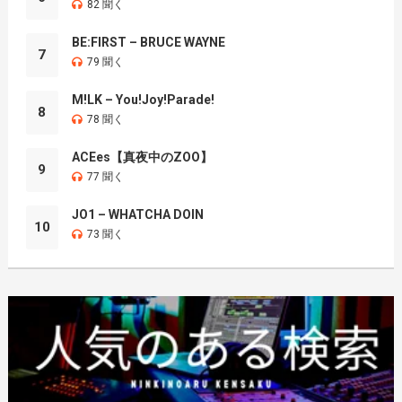
82 聞く
BE:FIRST – BRUCE WAYNE
7
79 聞く
M!LK – You!Joy!Parade!
8
78 聞く
ACEes【真夜中のZOO】
9
77 聞く
JO1 – WHATCHA DOIN
10
73 聞く