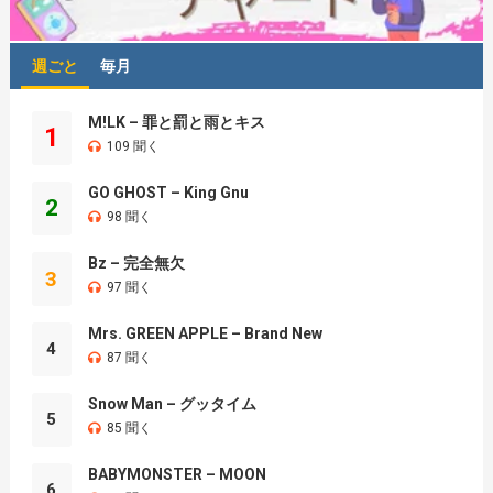
週ごと
毎月
M!LK – 罪と罰と雨とキス
1
109 聞く
GO GHOST – King Gnu
2
98 聞く
Bz – 完全無欠
3
97 聞く
Mrs. GREEN APPLE – Brand New
4
87 聞く
Snow Man – グッタイム
5
85 聞く
BABYMONSTER – MOON
6