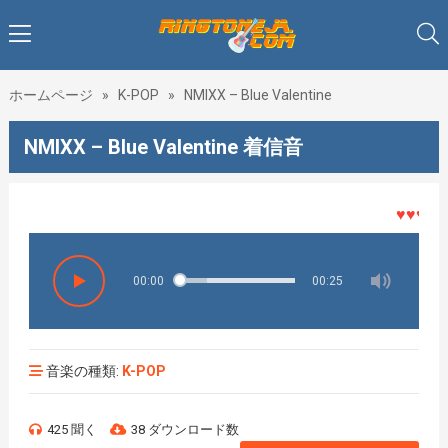
ホームページ
»
K-POP
»
NMIXX – Blue Valentine
NMIXX – Blue Valentine 着信音
♥♥♥着メ
00:00
00:25
音楽の種類:
K-POP
425 聞く
38 ダウンロード数