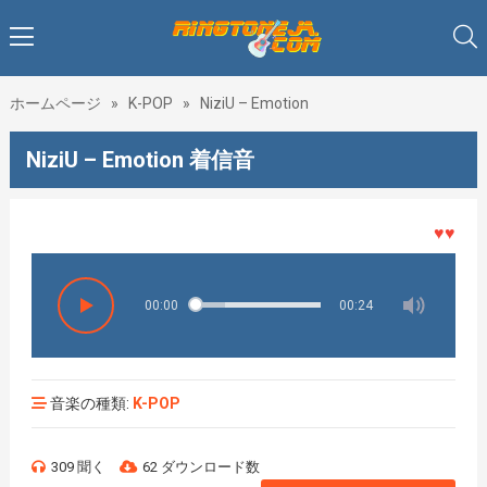
ホームページ
»
K-POP
»
NiziU – Emotion
NiziU – Emotion 着信音
♥♥♥着メ
00:00
00:24
音楽の種類:
K-POP
309 聞く
62 ダウンロード数