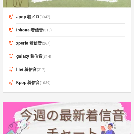
Jpop 着メロ
(3047)
iphone 着信音
(510)
xperia 着信音
(267)
galaxy 着信音
(314)
line 着信音
(217)
Kpop 着信音
(1039)