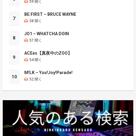
59 聞く
BE:FIRST – BRUCE WAYNE
7
58 聞く
JO1 – WHATCHA DOIN
8
57 聞く
ACEes【真夜中のZOO】
9
54 聞く
M!LK – You!Joy!Parade!
10
52 聞く