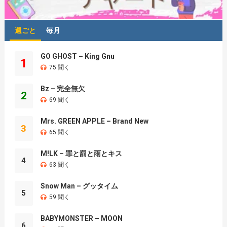
週ごと
毎月
GO GHOST – King Gnu
1
75 聞く
Bz – 完全無欠
2
69 聞く
Mrs. GREEN APPLE – Brand New
3
65 聞く
M!LK – 罪と罰と雨とキス
4
63 聞く
Snow Man – グッタイム
5
59 聞く
BABYMONSTER – MOON
6