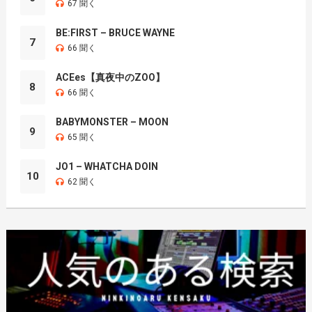
67 聞く
BE:FIRST – BRUCE WAYNE
7
66 聞く
ACEes【真夜中のZOO】
8
66 聞く
BABYMONSTER – MOON
9
65 聞く
JO1 – WHATCHA DOIN
10
62 聞く