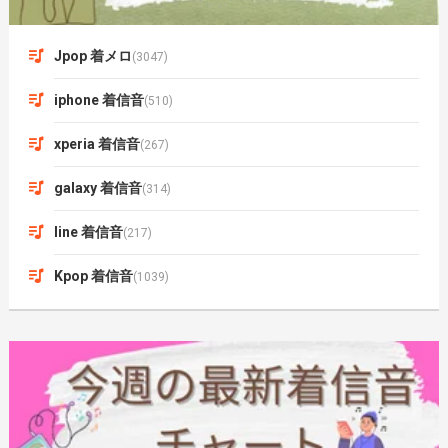
Jpop 着メロ
(3047)
iphone 着信音
(510)
xperia 着信音
(267)
galaxy 着信音
(314)
line 着信音
(217)
Kpop 着信音
(1039)