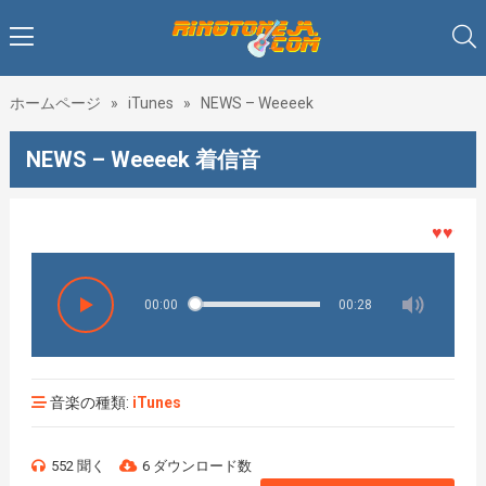
ホームページ
»
iTunes
»
NEWS – Weeeek
NEWS – Weeeek 着信音
♥♥♥着メ
00:00
00:28
音楽の種類:
iTunes
552 聞く
6 ダウンロード数