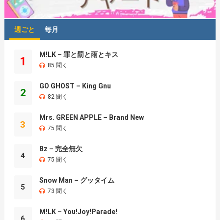
週ごと
毎月
M!LK – 罪と罰と雨とキス
1
85 聞く
GO GHOST – King Gnu
2
82 聞く
Mrs. GREEN APPLE – Brand New
3
75 聞く
Bz – 完全無欠
4
75 聞く
Snow Man – グッタイム
5
73 聞く
M!LK – You!Joy!Parade!
6