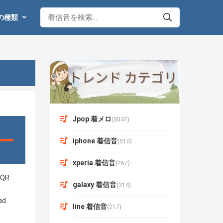
の種類
Jpop 着メロ
(3047)
iphone 着信音
(510)
xperia 着信音
(267)
galaxy 着信音
(314)
line 着信音
(217)