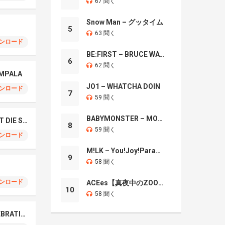
67 聞く
Snow Man – グッタイム
5
63 聞く
ンロード
BE:FIRST – BRUCE WAYNE
6
62 聞く
OMPALA
JO1 – WHATCHA DOIN
ンロード
7
59 聞く
BABYMONSTER – MOON
TAEYANG – LIVE FAST DIE SLOW
8
59 聞く
ンロード
M!LK – You!Joy!Parade!
9
58 聞く
ンロード
ACEes【真夜中のZOO】
10
58 聞く
LE SSERAFIM – CELEBRATION