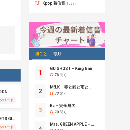
Kpop 着信音
(1039)
週ごと
毎月
GO GHOST – King Gnu
1
78 聞く
M!LK – 罪と罰と雨とキス
2
OON
73 聞く
ンロード
Bz – 完全無欠
3
70 聞く
NCT WISH – BOY MEETS GIRL
Mrs. GREEN APPLE – Brand New
ンロード
4