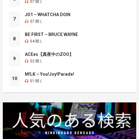
57 聞く
JO1 – WHATCHA DOIN
7
57 聞く
BE:FIRST – BRUCE WAYNE
8
54 聞く
ACEes【真夜中のZOO】
9
52 聞く
M!LK – You!Joy!Parade!
10
51 聞く