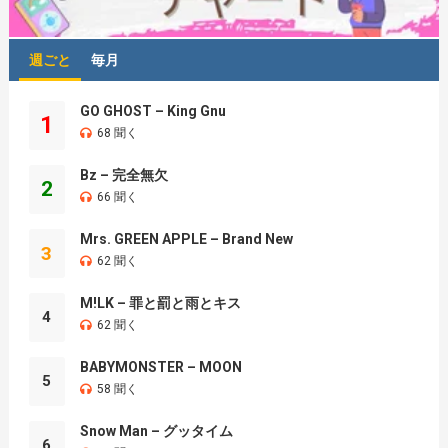
週ごと
毎月
GO GHOST – King Gnu
1
68 聞く
Bz – 完全無欠
2
66 聞く
Mrs. GREEN APPLE – Brand New
3
62 聞く
M!LK – 罪と罰と雨とキス
4
62 聞く
BABYMONSTER – MOON
5
58 聞く
Snow Man – グッタイム
6