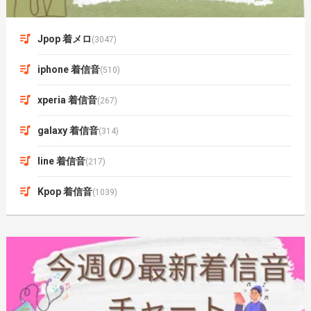
Jpop 着メロ
(3047)
iphone 着信音
(510)
xperia 着信音
(267)
galaxy 着信音
(314)
line 着信音
(217)
Kpop 着信音
(1039)