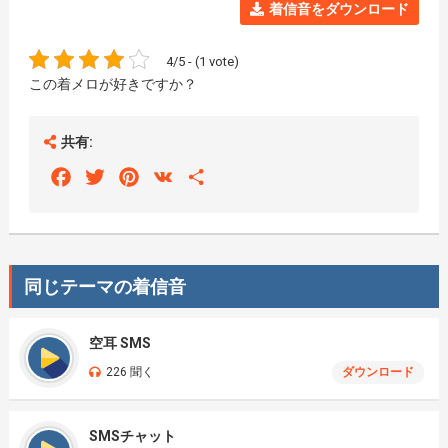
着信音をダウンロード
4/5 - (1 vote)
この着メロが好きですか？
共有:
Facebook
Twitter
Pinterest
VK
Share
同じテーマの着信音
空耳 SMS
226 聞く
ダウンロード
SMSチャット