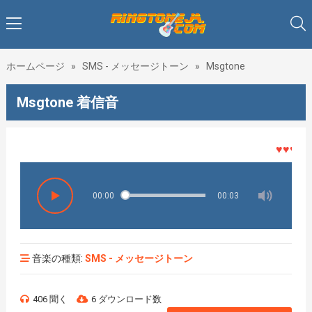
ホームページ
»
SMS - メッセージトーン
»
Msgtone
Msgtone 着信音
♥♥♥着メ
00:00
00:03
音楽の種類:
SMS - メッセージトーン
406 聞く
6 ダウンロード数