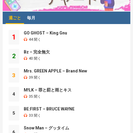
週ごと
毎月
GO GHOST – King Gnu
1
44 聞く
Bz – 完全無欠
2
40 聞く
Mrs. GREEN APPLE – Brand New
3
39 聞く
M!LK – 罪と罰と雨とキス
4
35 聞く
BE:FIRST – BRUCE WAYNE
5
33 聞く
Snow Man – グッタイム
6