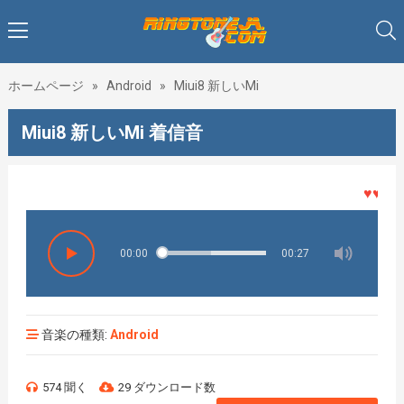
ホームページ
»
Android
»
Miui8 新しいMi
Miui8 新しいMi 着信音
♥♥♥着メ
00:00
00:27
音楽の種類:
Android
574 聞く
29 ダウンロード数