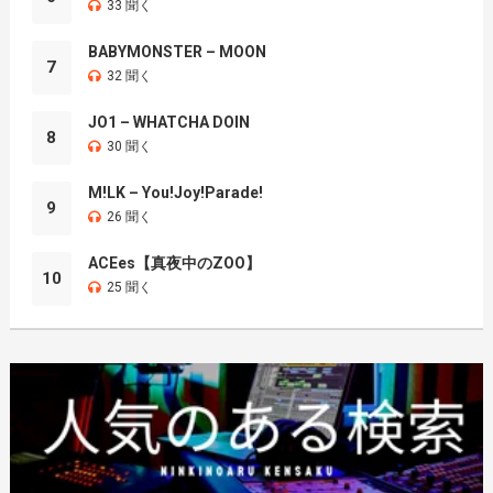
33 聞く
BABYMONSTER – MOON
7
32 聞く
JO1 – WHATCHA DOIN
8
30 聞く
M!LK – You!Joy!Parade!
9
26 聞く
ACEes【真夜中のZOO】
10
25 聞く