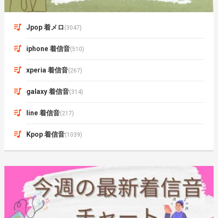
Jpop 着メロ
(3047)
iphone 着信音
(510)
xperia 着信音
(267)
galaxy 着信音
(314)
line 着信音
(217)
Kpop 着信音
(1039)