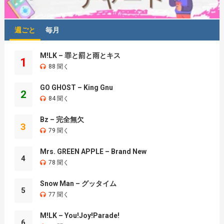
週ごと
毎月
M!LK – 罪と罰と雨とキス
1
88 聞く
GO GHOST – King Gnu
2
84 聞く
Bz – 完全無欠
3
79 聞く
Mrs. GREEN APPLE – Brand New
4
78 聞く
Snow Man – グッタイム
5
77 聞く
M!LK – You!Joy!Parade!
6