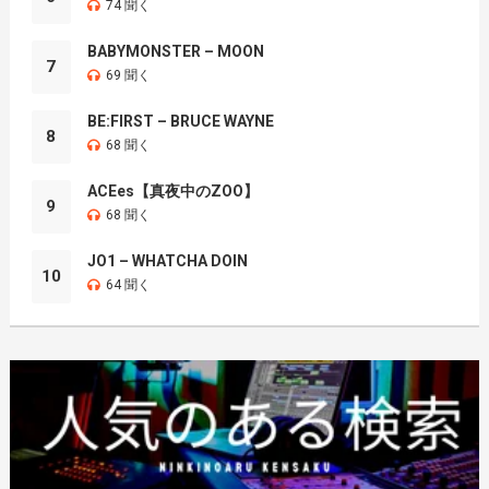
74 聞く
BABYMONSTER – MOON
7
69 聞く
BE:FIRST – BRUCE WAYNE
8
68 聞く
ACEes【真夜中のZOO】
9
68 聞く
JO1 – WHATCHA DOIN
10
64 聞く