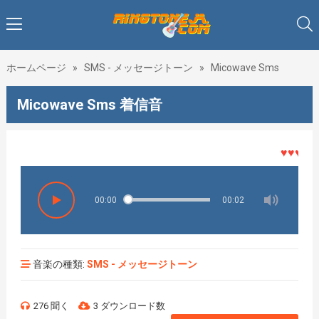
ホームページ
»
SMS - メッセージトーン
»
Micowave Sms
Micowave Sms 着信音
♥♥♥着メロ
00:00
00:02
音楽の種類:
SMS - メッセージトーン
276 聞く
3 ダウンロード数