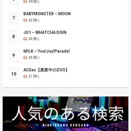
34 聞く
BABYMONSTER – MOON
7
32 聞く
JO1 – WHATCHA DOIN
8
30 聞く
M!LK – You!Joy!Parade!
9
29 聞く
ACEes【真夜中のZOO】
10
27 聞く