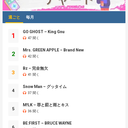
週ごと
毎月
GO GHOST – King Gnu
1
47 聞く
Mrs. GREEN APPLE – Brand New
2
42 聞く
Bz – 完全無欠
3
41 聞く
Snow Man – グッタイム
4
37 聞く
M!LK – 罪と罰と雨とキス
5
36 聞く
BE:FIRST – BRUCE WAYNE
6