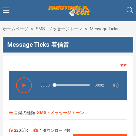
ホームページ
»
SMS - メッセージトーン
»
Message Ticks
Message Ticks 着信音
♥♥♥着メ
00:00
00:02
音楽の種類:
SMS - メッセージトーン
220 聞く
1 ダウンロード数