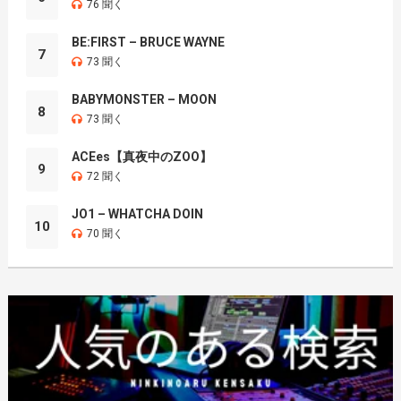
76 聞く
BE:FIRST – BRUCE WAYNE
7
73 聞く
BABYMONSTER – MOON
8
73 聞く
ACEes【真夜中のZOO】
9
72 聞く
JO1 – WHATCHA DOIN
10
70 聞く