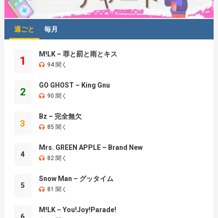
週ごと
毎月
M!LK – 罪と罰と雨とキス
1
94 聞く
GO GHOST – King Gnu
2
90 聞く
Bz – 完全無欠
3
85 聞く
Mrs. GREEN APPLE – Brand New
4
82 聞く
Snow Man – グッタイム
5
81 聞く
M!LK – You!Joy!Parade!
6