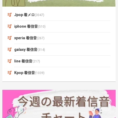
Jpop 着メロ
(3047)
iphone 着信音
(510)
xperia 着信音
(267)
galaxy 着信音
(314)
line 着信音
(217)
Kpop 着信音
(1039)