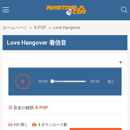
ホームページ
»
K-POP
»
Love Hangover
Love Hangover 着信音
♥♥♥着
00:00
00:26
音楽の種類:
K-POP
391 聞く
4 ダウンロード数