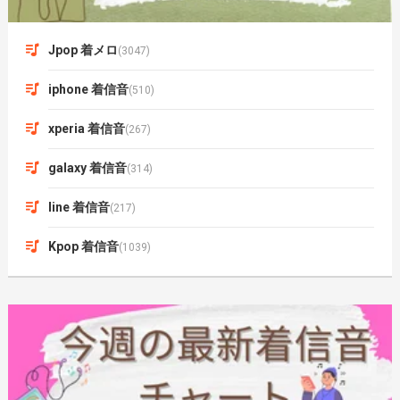
Jpop 着メロ
(3047)
iphone 着信音
(510)
xperia 着信音
(267)
galaxy 着信音
(314)
line 着信音
(217)
Kpop 着信音
(1039)