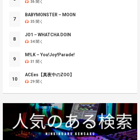
36 聞く
BABYMONSTER – MOON
7
35 聞く
JO1 – WHATCHA DOIN
8
34 聞く
M!LK – You!Joy!Parade!
9
31 聞く
ACEes【真夜中のZOO】
10
29 聞く