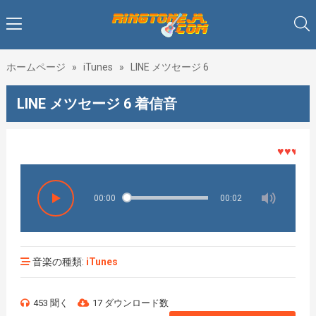
ホームページ
»
iTunes
»
LINE メツセージ 6
LINE メツセージ 6 着信音
♥♥♥着メロ
00:00
00:02
音楽の種類:
iTunes
453 聞く
17 ダウンロード数