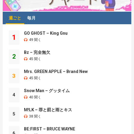
週ごと
毎月
GO GHOST – King Gnu
1
49 聞く
Bz – 完全無欠
2
45 聞く
Mrs. GREEN APPLE – Brand New
3
45 聞く
Snow Man – グッタイム
4
40 聞く
M!LK – 罪と罰と雨とキス
5
38 聞く
BE:FIRST – BRUCE WAYNE
6