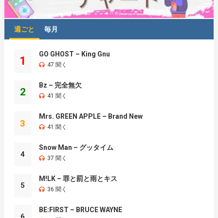
週ごと
毎月
GO GHOST – King Gnu
1
47 聞く
Bz – 完全無欠
2
41 聞く
Mrs. GREEN APPLE – Brand New
3
41 聞く
Snow Man – グッタイム
4
37 聞く
M!LK – 罪と罰と雨とキス
5
36 聞く
BE:FIRST – BRUCE WAYNE
6