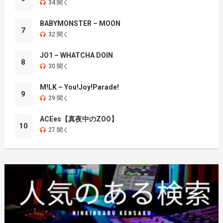
34 聞く
BABYMONSTER – MOON
7
32 聞く
JO1 – WHATCHA DOIN
8
30 聞く
M!LK – You!Joy!Parade!
9
29 聞く
ACEes【真夜中のZOO】
10
27 聞く