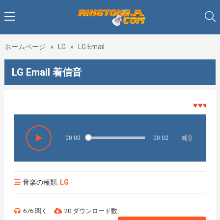
ホームページ
»
LG
»
LG Email
LG Email 着信音
♥♥♥着メロ
00:00
00:02
音楽の種類:
LG
676 聞く
20 ダウンロード数