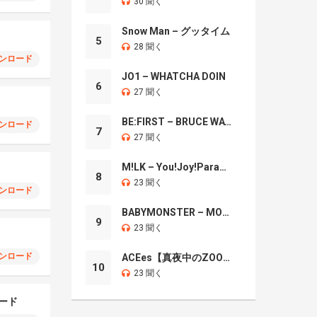
30 聞く
Snow Man – グッタイム
d
5
28 聞く
ンロード
JO1 – WHATCHA DOIN
6
27 聞く
BE:FIRST – BRUCE WAYNE
ンロード
7
27 聞く
M!LK – You!Joy!Parade!
8
23 聞く
ンロード
BABYMONSTER – MOON
9
23 聞く
ンロード
ACEes【真夜中のZOO】
10
23 聞く
バード