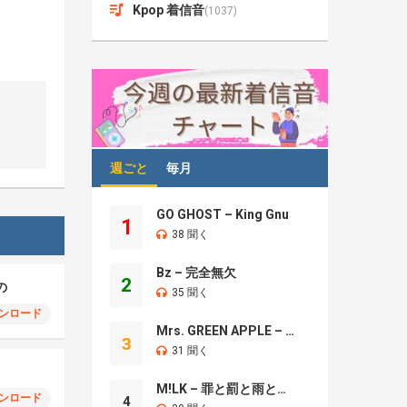
Kpop 着信音
(1037)
週ごと
毎月
GO GHOST – King Gnu
1
38 聞く
Bz – 完全無欠
2
の
35 聞く
ンロード
Mrs. GREEN APPLE – Brand New
3
31 聞く
M!LK – 罪と罰と雨とキス
ンロード
4