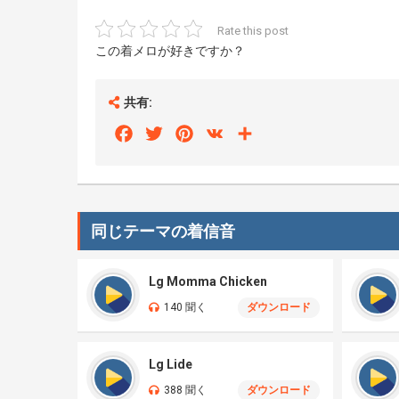
Rate this post
この着メロが好きですか？
共有:
Facebook
Twitter
Pinterest
VK
Share
同じテーマの着信音
Lg Momma Chicken
140 聞く
ダウンロード
Lg Lide
388 聞く
ダウンロード