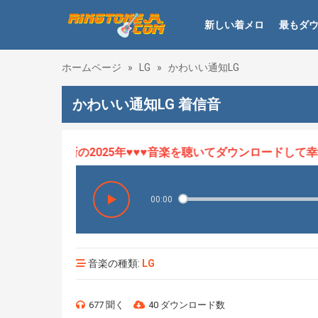
新しい着メロ
最もダ
ホームページ
»
LG
»
かわいい通知LG
かわいい通知LG 着信音
ロHOT、最新の2025年♥♥♥音楽を聴いてダウンロードして幸せに
00:00
音楽の種類:
LG
677 聞く
40 ダウンロード数