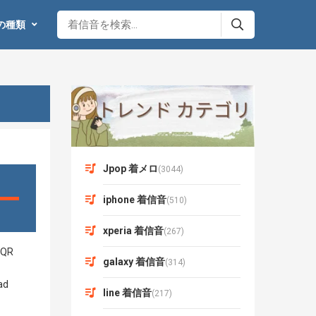
の種類
Jpop 着メロ
(3044)
iphone 着信音
(510)
xperia 着信音
(267)
galaxy 着信音
(314)
line 着信音
(217)