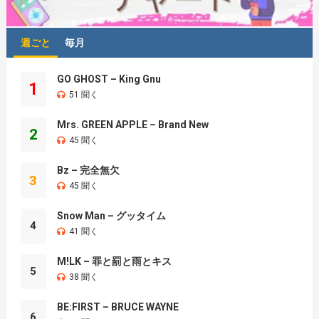
週ごと
毎月
GO GHOST – King Gnu
1
51 聞く
Mrs. GREEN APPLE – Brand New
2
45 聞く
Bz – 完全無欠
3
45 聞く
Snow Man – グッタイム
4
41 聞く
M!LK – 罪と罰と雨とキス
5
38 聞く
BE:FIRST – BRUCE WAYNE
6