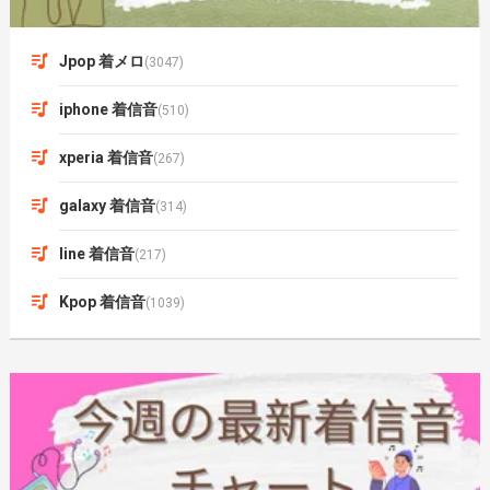
Jpop 着メロ
(3047)
iphone 着信音
(510)
xperia 着信音
(267)
galaxy 着信音
(314)
line 着信音
(217)
Kpop 着信音
(1039)