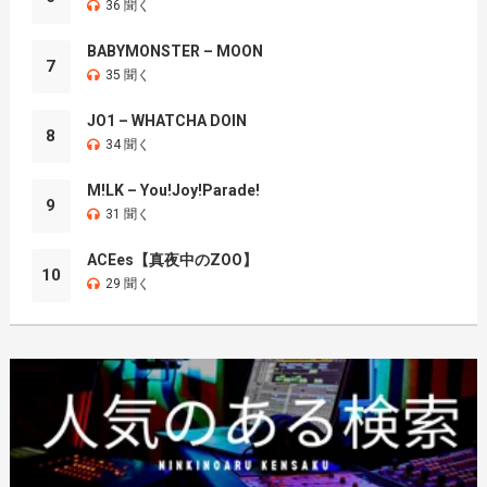
36 聞く
BABYMONSTER – MOON
7
35 聞く
JO1 – WHATCHA DOIN
8
34 聞く
M!LK – You!Joy!Parade!
9
31 聞く
ACEes【真夜中のZOO】
10
29 聞く