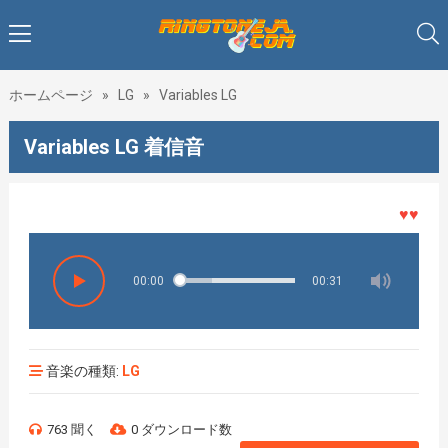
ホームページ
»
LG
»
Variables LG
Variables LG 着信音
♥♥♥着メ
00:00
00:31
音楽の種類:
LG
763 聞く
0 ダウンロード数