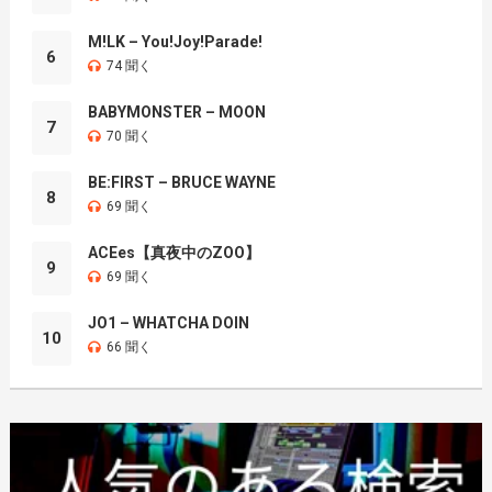
M!LK – You!Joy!Parade!
6
74 聞く
BABYMONSTER – MOON
7
70 聞く
BE:FIRST – BRUCE WAYNE
8
69 聞く
ACEes【真夜中のZOO】
9
69 聞く
JO1 – WHATCHA DOIN
10
66 聞く