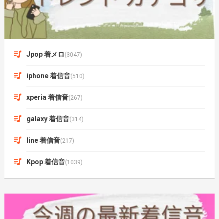
Jpop 着メロ
(3047)
iphone 着信音
(510)
xperia 着信音
(267)
galaxy 着信音
(314)
line 着信音
(217)
Kpop 着信音
(1039)