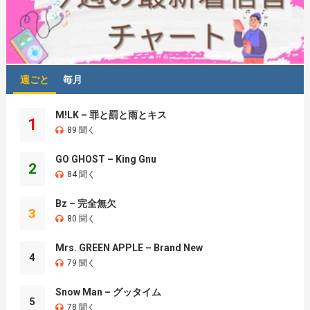
週ごと
毎月
M!LK – 罪と罰と雨とキス
1
89 聞く
GO GHOST – King Gnu
2
84 聞く
Bz – 完全無欠
3
80 聞く
Mrs. GREEN APPLE – Brand New
4
79 聞く
Snow Man – グッタイム
5
78 聞く