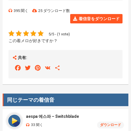
395 聞く
25 ダウンロード数
着信音をダウンロード
5/5 - (1 vote)
この着メロが好きですか？
共有:
Facebook
Twitter
Pinterest
VK
Share
同じテーマの着信音
aespa 에스파 – Switchblade
33 聞く
ダウンロード