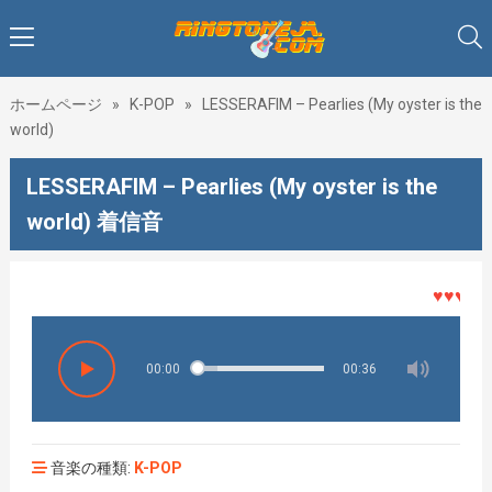
ホームページ
»
K-POP
»
LESSERAFIM – Pearlies (My oyster is the
world)
LESSERAFIM – Pearlies (My oyster is the
world) 着信音
♥♥♥着メロ
00:00
00:36
音楽の種類:
K-POP