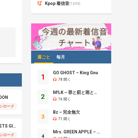
Kpop 着信音
(1039)
週ごと
毎月
GO GHOST – King Gnu
1
78 聞く
M!LK – 罪と罰と雨とキス
2
OON
76 聞く
ンロード
Bz – 完全無欠
3
71 聞く
NCT WISH – BOY MEETS GIRL
Mrs. GREEN APPLE – Brand New
ンロード
4