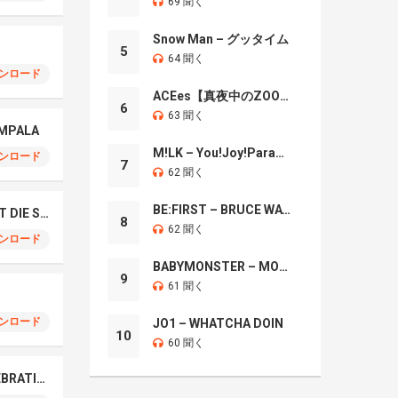
69 聞く
Snow Man – グッタイム
5
64 聞く
ンロード
ACEes【真夜中のZOO】
6
63 聞く
OMPALA
M!LK – You!Joy!Parade!
ンロード
7
62 聞く
BE:FIRST – BRUCE WAYNE
TAEYANG – LIVE FAST DIE SLOW
8
62 聞く
ンロード
BABYMONSTER – MOON
9
61 聞く
ンロード
JO1 – WHATCHA DOIN
10
60 聞く
LE SSERAFIM – CELEBRATION