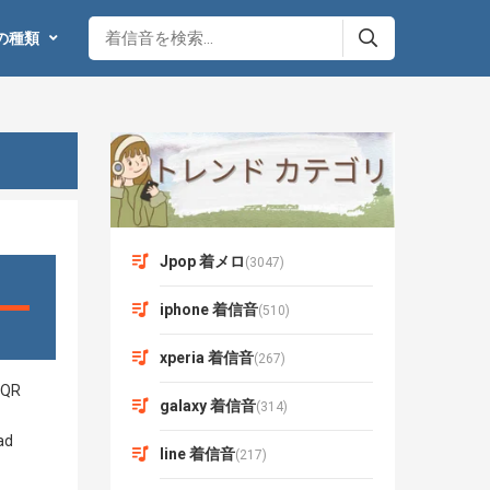
の種類
Jpop 着メロ
(3047)
iphone 着信音
(510)
xperia 着信音
(267)
galaxy 着信音
(314)
line 着信音
(217)