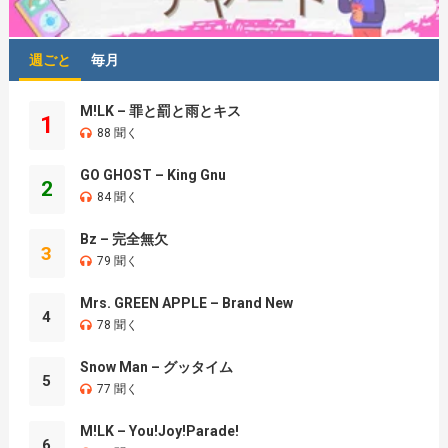
週ごと
毎月
M!LK – 罪と罰と雨とキス
1
88 聞く
GO GHOST – King Gnu
2
84 聞く
Bz – 完全無欠
3
79 聞く
Mrs. GREEN APPLE – Brand New
4
78 聞く
Snow Man – グッタイム
5
77 聞く
M!LK – You!Joy!Parade!
6