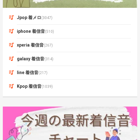
Jpop 着メロ
(3047)
iphone 着信音
(510)
xperia 着信音
(267)
galaxy 着信音
(314)
line 着信音
(217)
Kpop 着信音
(1039)