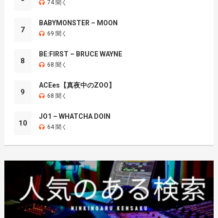
74 聞く
BABYMONSTER – MOON
7
69 聞く
BE:FIRST – BRUCE WAYNE
8
68 聞く
ACEes【真夜中のZOO】
9
68 聞く
JO1 – WHATCHA DOIN
10
64 聞く