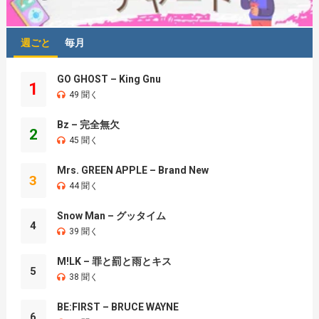
週ごと
毎月
GO GHOST – King Gnu
1
49 聞く
Bz – 完全無欠
2
45 聞く
Mrs. GREEN APPLE – Brand New
3
44 聞く
Snow Man – グッタイム
4
39 聞く
M!LK – 罪と罰と雨とキス
5
38 聞く
BE:FIRST – BRUCE WAYNE
6