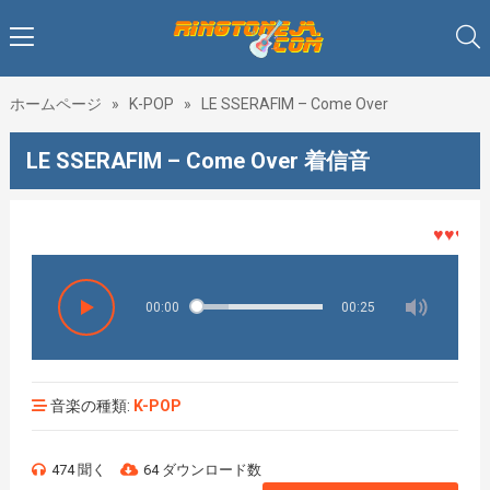
ホームページ
»
K-POP
»
LE SSERAFIM – Come Over
LE SSERAFIM – Come Over 着信音
♥♥♥着メ
00:00
00:25
音楽の種類:
K-POP
474 聞く
64 ダウンロード数