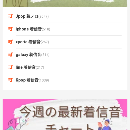
Jpop 着メロ
(3047)
iphone 着信音
(510)
xperia 着信音
(267)
galaxy 着信音
(314)
line 着信音
(217)
Kpop 着信音
(1039)