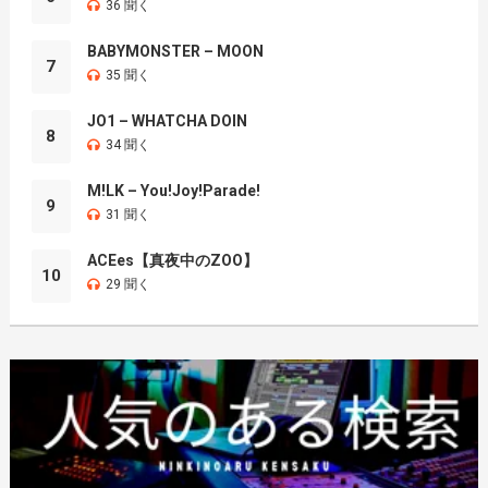
36 聞く
BABYMONSTER – MOON
7
35 聞く
JO1 – WHATCHA DOIN
8
34 聞く
M!LK – You!Joy!Parade!
9
31 聞く
ACEes【真夜中のZOO】
10
29 聞く