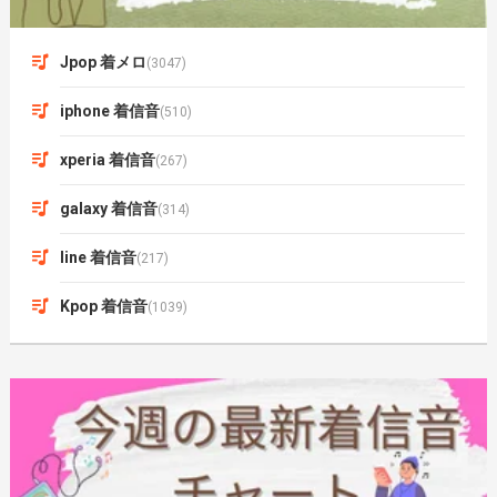
Jpop 着メロ
(3047)
iphone 着信音
(510)
xperia 着信音
(267)
galaxy 着信音
(314)
line 着信音
(217)
Kpop 着信音
(1039)