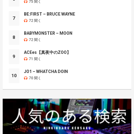
75 聞く
BE:FIRST – BRUCE WAYNE
7
72 聞く
BABYMONSTER – MOON
8
72 聞く
ACEes【真夜中のZOO】
9
71 聞く
JO1 – WHATCHA DOIN
10
70 聞く