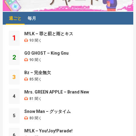
週ごと
毎月
M!LK – 罪と罰と雨とキス
1
93 聞く
GO GHOST – King Gnu
2
90 聞く
Bz – 完全無欠
3
85 聞く
Mrs. GREEN APPLE – Brand New
4
81 聞く
Snow Man – グッタイム
5
80 聞く
M!LK – You!Joy!Parade!
6