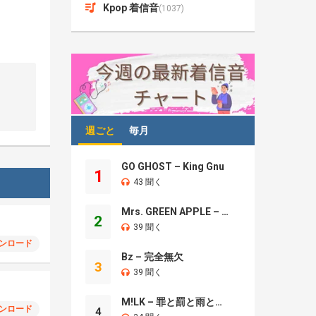
Kpop 着信音
(1037)
週ごと
毎月
GO GHOST – King Gnu
1
43 聞く
Mrs. GREEN APPLE – Brand New
2
39 聞く
ンロード
Bz – 完全無欠
3
39 聞く
M!LK – 罪と罰と雨とキス
ンロード
4