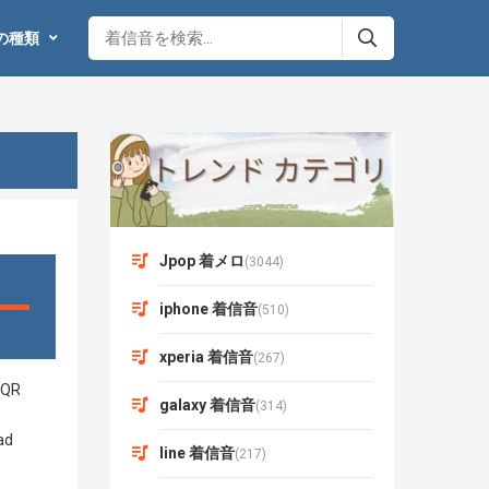
の種類
Jpop 着メロ
(3044)
iphone 着信音
(510)
xperia 着信音
(267)
galaxy 着信音
(314)
line 着信音
(217)