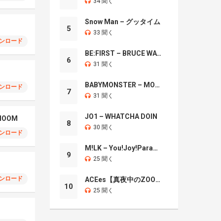
34 聞く
Snow Man – グッタイム
5
33 聞く
ンロード
BE:FIRST – BRUCE WAYNE
6
31 聞く
BABYMONSTER – MOON
ンロード
7
31 聞く
JO1 – WHATCHA DOIN
CHOOM
8
30 聞く
ンロード
M!LK – You!Joy!Parade!
9
25 聞く
ンロード
ACEes【真夜中のZOO】
10
25 聞く