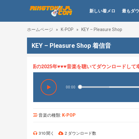
新しい着メロ
最もダ
ホームページ
»
K-POP
»
KEY – Pleasure Shop
KEY – Pleasure Shop 着信音
ロHOT、最新の2025年♥♥♥音楽を聴いてダウンロードして幸せ
00:00
音楽の種類:
K-POP
310 聞く
2 ダウンロード数