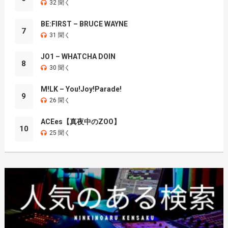
32 聞く
BE:FIRST – BRUCE WAYNE
7
31 聞く
JO1 – WHATCHA DOIN
8
30 聞く
M!LK – You!Joy!Parade!
9
26 聞く
ACEes【真夜中のZOO】
10
25 聞く