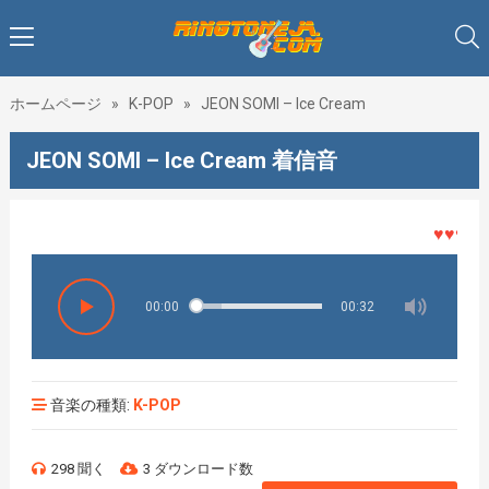
ホームページ
»
K-POP
»
JEON SOMI – Ice Cream
JEON SOMI – Ice Cream 着信音
♥♥♥着メ
00:00
00:32
音楽の種類:
K-POP
298 聞く
3 ダウンロード数