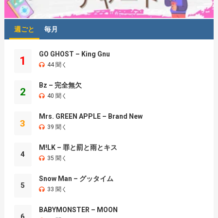
週ごと
毎月
GO GHOST – King Gnu
1
44 聞く
Bz – 完全無欠
2
40 聞く
Mrs. GREEN APPLE – Brand New
3
39 聞く
M!LK – 罪と罰と雨とキス
4
35 聞く
Snow Man – グッタイム
5
33 聞く
BABYMONSTER – MOON
6