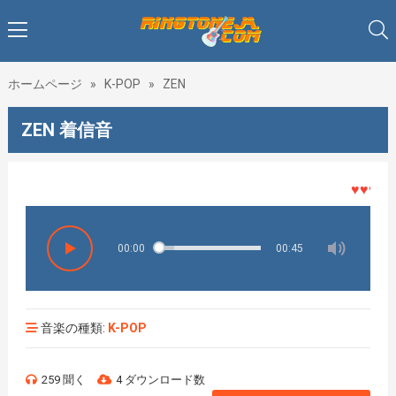
ホームページ
»
K-POP
»
ZEN
ZEN 着信音
♥♥♥着メ
00:00
00:45
音楽の種類:
K-POP
259 聞く
4 ダウンロード数