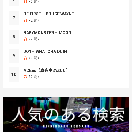
75 聞く
BE:FIRST – BRUCE WAYNE
7
72 聞く
BABYMONSTER – MOON
8
72 聞く
JO1 – WHATCHA DOIN
9
70 聞く
ACEes【真夜中のZOO】
10
70 聞く