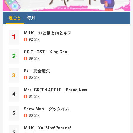
週ごと
毎月
M!LK – 罪と罰と雨とキス
1
92 聞く
GO GHOST – King Gnu
2
89 聞く
Bz – 完全無欠
3
85 聞く
Mrs. GREEN APPLE – Brand New
4
81 聞く
Snow Man – グッタイム
5
80 聞く
M!LK – You!Joy!Parade!
6