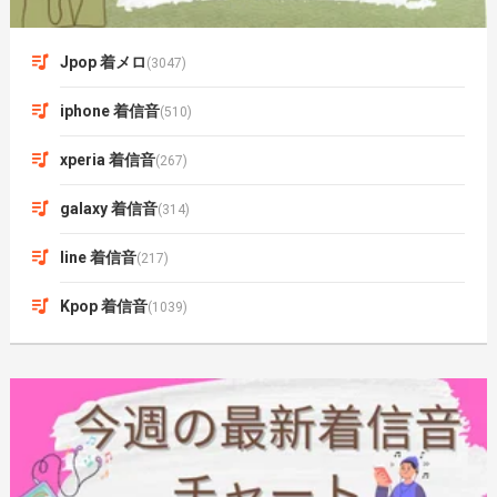
Jpop 着メロ
(3047)
iphone 着信音
(510)
xperia 着信音
(267)
galaxy 着信音
(314)
line 着信音
(217)
Kpop 着信音
(1039)