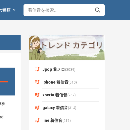
の種類
Jpop 着メロ
(3039)
iphone 着信音
(510)
xperia 着信音
(267)
galaxy 着信音
(314)
line 着信音
(217)