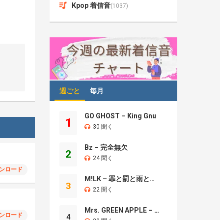
Kpop 着信音
(1037)
週ごと
毎月
GO GHOST – King Gnu
1
30 聞く
Bz – 完全無欠
2
24 聞く
ンロード
M!LK – 罪と罰と雨とキス
3
22 聞く
Mrs. GREEN APPLE – Brand New
ンロード
4