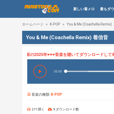
新しい着メロ
最もダ
ホームページ
»
K-POP
»
You & Me (Coachella Remix)
You & Me (Coachella Remix) 着信音
メロHOT、最新の2025年♥♥♥音楽を聴いてダウンロードして幸
00:00
音楽の種類:
K-POP
271 聞く
9 ダウンロード数