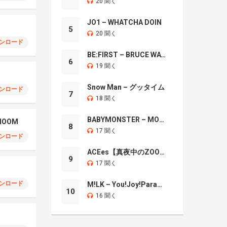
20 聞く
JO1 – WHATCHA DOIN
5
20 聞く
ンロード
BE:FIRST – BRUCE WAYNE
6
19 聞く
Snow Man – グッタイム
ンロード
7
18 聞く
BABYMONSTER – MOON
CHOOM
8
17 聞く
ンロード
ACEes【真夜中のZOO】
9
17 聞く
ンロード
M!LK – You!Joy!Parade!
10
16 聞く