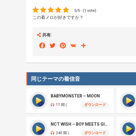
5/5 - (1 vote)
この着メロが好きですか？
共有:
Facebook
Twitter
Pinterest
VK
Share
同じテーマの着信音
BABYMONSTER – MOON
17 聞く
ダウンロード
NCT WISH – BOY MEETS GIRL
240 聞く
ダウンロード