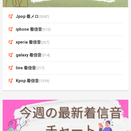
Jpop 着メロ
(3047)
iphone 着信音
(510)
xperia 着信音
(267)
galaxy 着信音
(314)
line 着信音
(217)
Kpop 着信音
(1039)