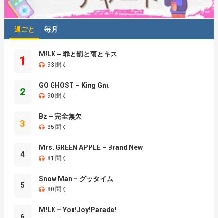
週ごと
毎月
M!LK – 罪と罰と雨とキス
1
93 聞く
GO GHOST – King Gnu
2
90 聞く
Bz – 完全無欠
3
85 聞く
Mrs. GREEN APPLE – Brand New
4
81 聞く
Snow Man – グッタイム
5
80 聞く
M!LK – You!Joy!Parade!
6