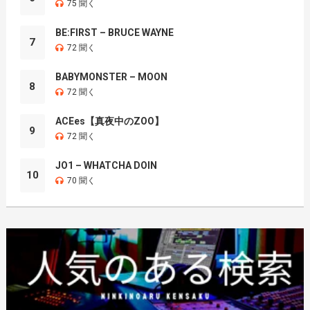
75 聞く
BE:FIRST – BRUCE WAYNE
7
72 聞く
BABYMONSTER – MOON
8
72 聞く
ACEes【真夜中のZOO】
9
72 聞く
JO1 – WHATCHA DOIN
10
70 聞く