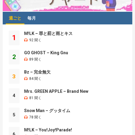
週ごと
毎月
M!LK – 罪と罰と雨とキス
1
92 聞く
GO GHOST – King Gnu
2
89 聞く
Bz – 完全無欠
3
84 聞く
Mrs. GREEN APPLE – Brand New
4
81 聞く
Snow Man – グッタイム
5
78 聞く
M!LK – You!Joy!Parade!
6