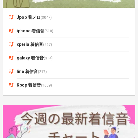
Jpop 着メロ
(3047)
iphone 着信音
(510)
xperia 着信音
(267)
galaxy 着信音
(314)
line 着信音
(217)
Kpop 着信音
(1039)