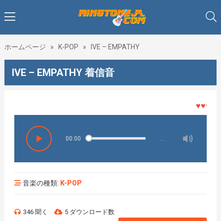
ホームページ
»
K-POP
»
IVE – EMPATHY
IVE – EMPATHY 着信音
♥♥♥着メ
00:00
…
音楽の種類:
K-POP
346 聞く
5 ダウンロード数