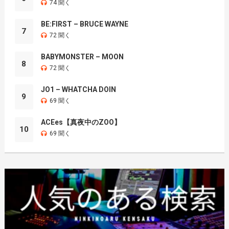
74 聞く
BE:FIRST – BRUCE WAYNE
7
72 聞く
BABYMONSTER – MOON
8
72 聞く
JO1 – WHATCHA DOIN
9
69 聞く
ACEes【真夜中のZOO】
10
69 聞く