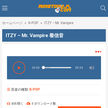
ホームページ
»
K-POP
»
ITZY – Mr. Vampire
ITZY – Mr. Vampire 着信音
♥♥♥着メロ
00:00
00:34
音楽の種類:
K-POP
305 聞く
5 ダウンロード数