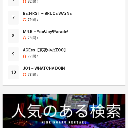
82 聞く
BE:FIRST – BRUCE WAYNE
7
79 聞く
M!LK – You!Joy!Parade!
8
78 聞く
ACEes【真夜中のZOO】
9
77 聞く
JO1 – WHATCHA DOIN
10
73 聞く