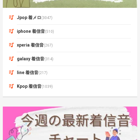
Jpop 着メロ
(3047)
iphone 着信音
(510)
xperia 着信音
(267)
galaxy 着信音
(314)
line 着信音
(217)
Kpop 着信音
(1039)