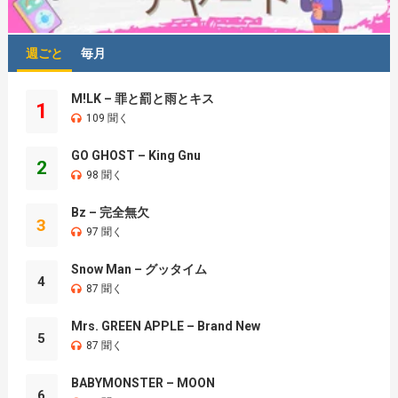
週ごと
毎月
M!LK – 罪と罰と雨とキス
1
109 聞く
GO GHOST – King Gnu
2
98 聞く
Bz – 完全無欠
3
97 聞く
Snow Man – グッタイム
4
87 聞く
Mrs. GREEN APPLE – Brand New
5
87 聞く
BABYMONSTER – MOON
6