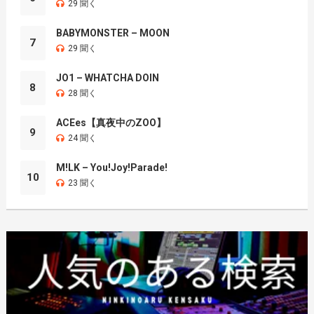
29 聞く
BABYMONSTER – MOON
7
29 聞く
JO1 – WHATCHA DOIN
8
28 聞く
ACEes【真夜中のZOO】
9
24 聞く
M!LK – You!Joy!Parade!
10
23 聞く