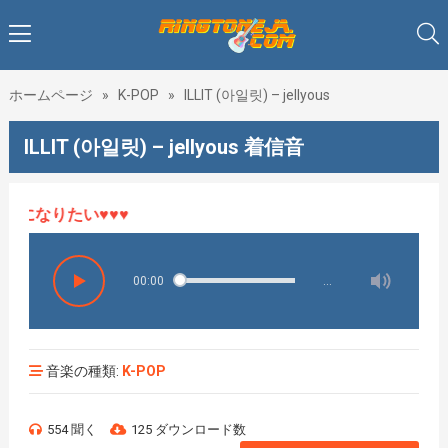
ホームページ
»
K-POP
»
ILLIT (아일릿) – jellyous
ILLIT (아일릿) – jellyous 着信音
になりたい♥♥♥
00:00
…
音楽の種類:
K-POP
554 聞く
125 ダウンロード数