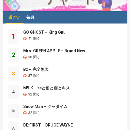
週ごと
毎月
GO GHOST – King Gnu
1
41 聞く
Mrs. GREEN APPLE – Brand New
2
38 聞く
Bz – 完全無欠
3
37 聞く
M!LK – 罪と罰と雨とキス
4
32 聞く
Snow Man – グッタイム
5
32 聞く
BE:FIRST – BRUCE WAYNE
6