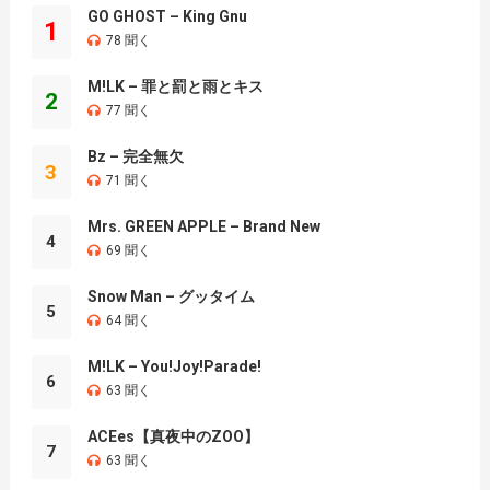
GO GHOST – King Gnu
1
78 聞く
M!LK – 罪と罰と雨とキス
2
77 聞く
Bz – 完全無欠
3
71 聞く
Mrs. GREEN APPLE – Brand New
4
69 聞く
Snow Man – グッタイム
5
64 聞く
M!LK – You!Joy!Parade!
6
63 聞く
ACEes【真夜中のZOO】
7
63 聞く