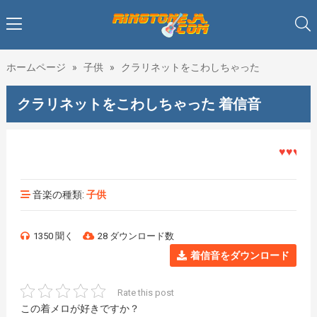
ホームページ
»
子供
»
クラリネットをこわしちゃった
クラリネットをこわしちゃった 着信音
♥♥♥着メロ
音楽の種類:
子供
1350 聞く
28 ダウンロード数
着信音をダウンロード
Rate this post
この着メロが好きですか？