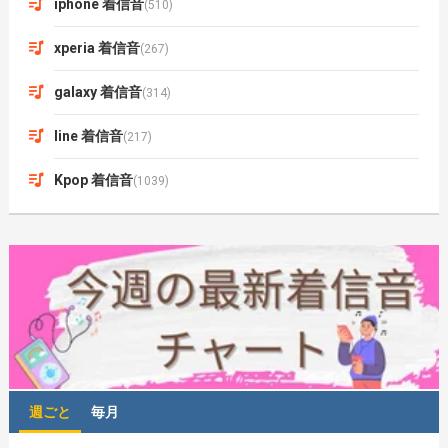
iphone 着信音
(510)
xperia 着信音
(267)
galaxy 着信音
(314)
line 着信音
(217)
Kpop 着信音
(1039)
週ごと
毎月