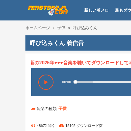
新しい着メロ
最もダ
ホームページ
»
子供
»
呼び込みくん
呼び込みくん 着信音
ロHOT、最新の2025年♥♥♥音楽を聴いてダウンロードして幸せ
00:00
音楽の種類:
子供
48672 聞く
15102 ダウンロード数