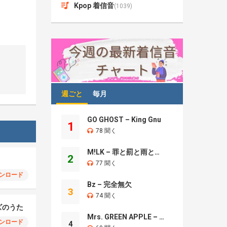
Kpop 着信音
(1039)
週ごと
毎月
GO GHOST – King Gnu
1
78 聞く
M!LK – 罪と罰と雨とキス
2
77 聞く
ンロード
Bz – 完全無欠
3
74 聞く
ズのうた
Mrs. GREEN APPLE – Brand New
ンロード
4