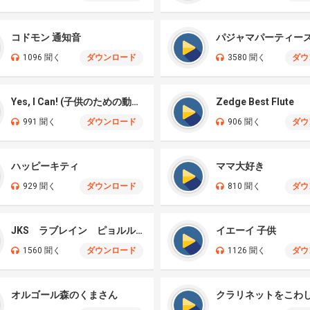
コドモン 通知音
パジャマパーティー
1096 聞く
ダウンロード
3580 聞く
ダウ
Yes, I Can! (子供のための動物の歌)
Zedge Best Flute
991 聞く
ダウンロード
906 聞く
ダウ
ハッピーキティ
ママ大好き
929 聞く
ダウンロード
810 聞く
ダウ
JKS ラブレイン ピョルルン ハナの
イエーイ 子供
1560 聞く
ダウンロード
1126 聞く
ダウ
オルゴール森のくまさん