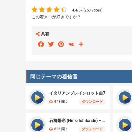
4.4/5 - (253 votes)
この着メロが好きですか？
共有:
Facebook
Twitter
Pinterest
VK
Share
同じテーマの着信音
イタリアンブレインロット曲7
943 聞く
ダウンロード
石橋陽彩 (Hiiro Ishibashi) – 音楽はいつまでも (Proud Corazón)
825 聞く
ダウンロード