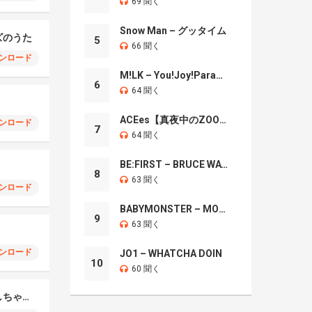
69 聞く
Snow Man – グッタイム
ズのうた
5
66 聞く
ンロード
M!LK – You!Joy!Parade!
6
64 聞く
ACEes【真夜中のZOO】
ンロード
7
64 聞く
BE:FIRST – BRUCE WAYNE
8
63 聞く
ンロード
BABYMONSTER – MOON
9
63 聞く
ンロード
JO1 – WHATCHA DOIN
10
60 聞く
クラリネットをこわしちゃった