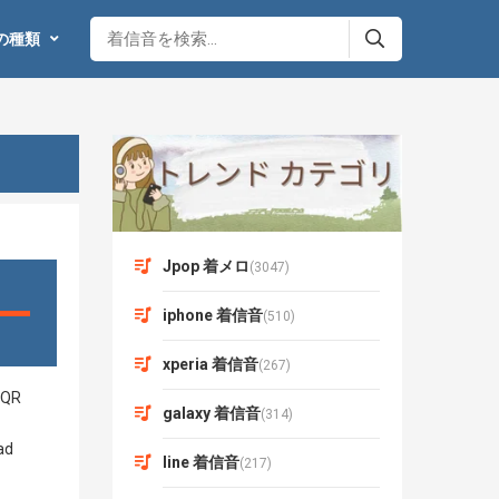
の種類
Jpop 着メロ
(3047)
iphone 着信音
(510)
xperia 着信音
(267)
galaxy 着信音
(314)
line 着信音
(217)