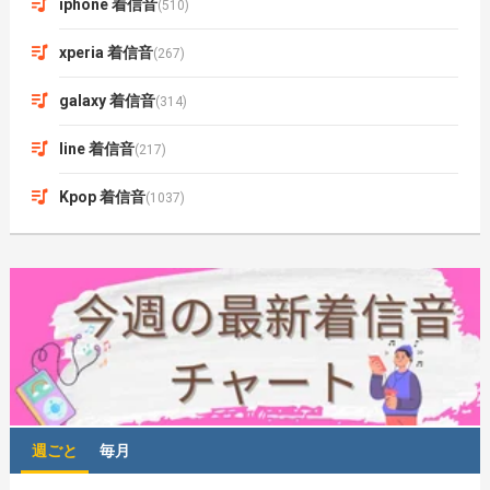
iphone 着信音
(510)
xperia 着信音
(267)
galaxy 着信音
(314)
line 着信音
(217)
Kpop 着信音
(1037)
週ごと
毎月