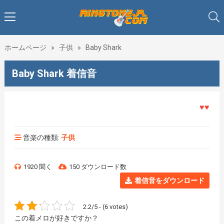
ホームページ
»
子供
»
Baby Shark
Baby Shark 着信音
♥♥♥着メ
音楽の種類:
子供
1920 聞く
150 ダウンロード数
着信音をダウンロード
2.2/5 - (6 votes)
この着メロが好きですか？