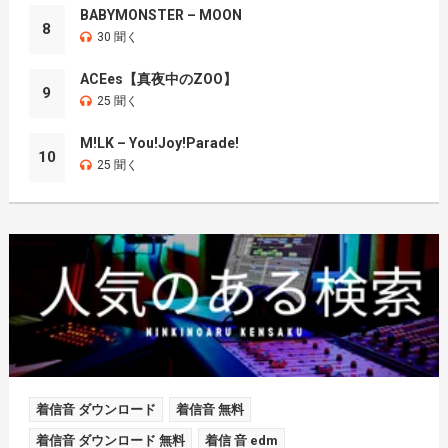
BABYMONSTER – MOON
8
30 聞く
ACEes【真夜中のZOO】
9
25 聞く
M!LK – You!Joy!Parade!
10
25 聞く
着信音 ダウンロード
着信音 無料
着信音 ダウンロード 無料
着信 音 edm