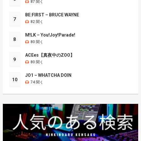
87 聞く
BE:FIRST – BRUCE WAYNE
7
82 聞く
M!LK – You!Joy!Parade!
8
80 聞く
ACEes【真夜中のZOO】
9
80 聞く
JO1 – WHATCHA DOIN
10
74 聞く