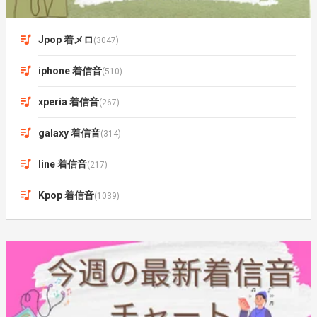
Jpop 着メロ
(3047)
iphone 着信音
(510)
xperia 着信音
(267)
galaxy 着信音
(314)
line 着信音
(217)
Kpop 着信音
(1039)