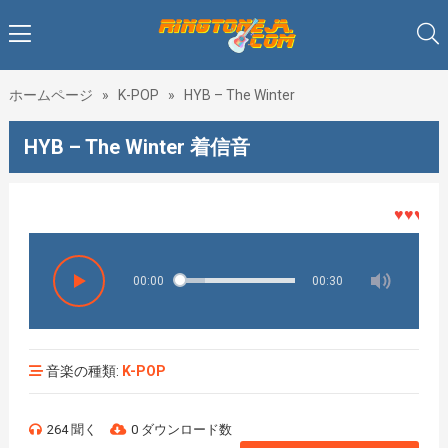
ホームページ
»
K-POP
»
HYB – The Winter
HYB – The Winter 着信音
♥♥♥着メ
00:00
00:30
音楽の種類:
K-POP
264 聞く
0 ダウンロード数