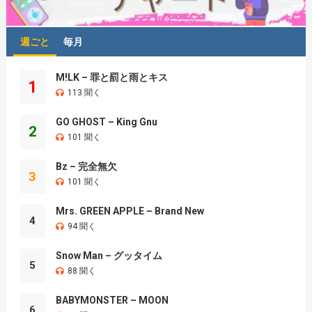
週ごと
毎月
M!LK – 罪と罰と雨とキス
1
113 聞く
GO GHOST – King Gnu
2
101 聞く
Bz – 完全無欠
3
101 聞く
Mrs. GREEN APPLE – Brand New
4
94 聞く
Snow Man – グッタイム
5
88 聞く
BABYMONSTER – MOON
6