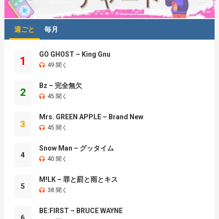
週ごと
毎月
GO GHOST – King Gnu
1
49 聞く
Bz – 完全無欠
2
45 聞く
Mrs. GREEN APPLE – Brand New
3
45 聞く
Snow Man – グッタイム
4
40 聞く
M!LK – 罪と罰と雨とキス
5
38 聞く
BE:FIRST – BRUCE WAYNE
6