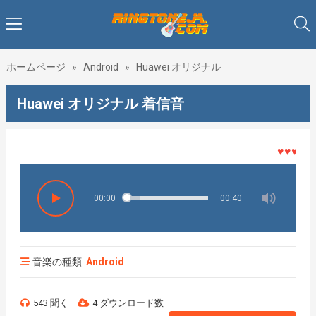
ホームページ
»
Android
»
Huawei オリジナル
Huawei オリジナル 着信音
♥♥♥着メロ
00:00
00:40
音楽の種類:
Android
543 聞く
4 ダウンロード数