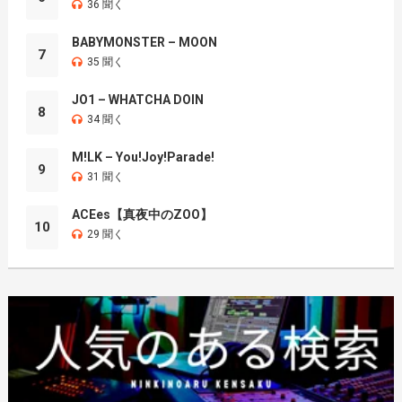
36 聞く
BABYMONSTER – MOON
7
35 聞く
JO1 – WHATCHA DOIN
8
34 聞く
M!LK – You!Joy!Parade!
9
31 聞く
ACEes【真夜中のZOO】
10
29 聞く