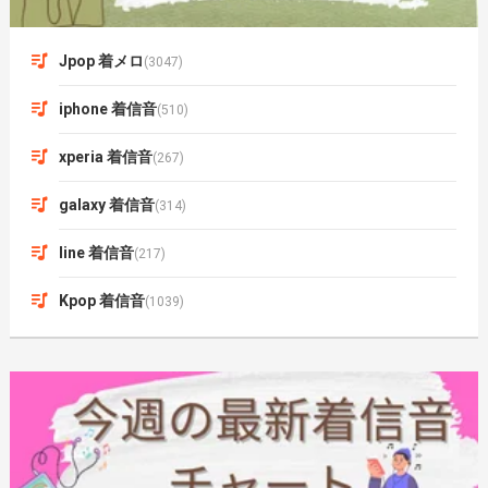
Jpop 着メロ
(3047)
iphone 着信音
(510)
xperia 着信音
(267)
galaxy 着信音
(314)
line 着信音
(217)
Kpop 着信音
(1039)