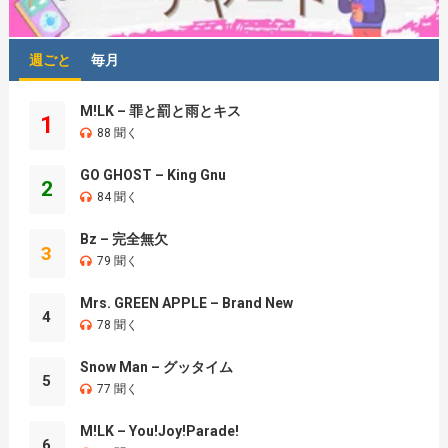
週ごと
毎月
M!LK – 罪と罰と雨とキス
1
88 聞く
GO GHOST – King Gnu
2
84 聞く
Bz – 完全無欠
3
79 聞く
Mrs. GREEN APPLE – Brand New
4
78 聞く
Snow Man – グッタイム
5
77 聞く
M!LK – You!Joy!Parade!
6