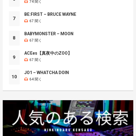
74 聞く
BE:FIRST – BRUCE WAYNE
7
67 聞く
BABYMONSTER – MOON
8
67 聞く
ACEes【真夜中のZOO】
9
67 聞く
JO1 – WHATCHA DOIN
10
64 聞く