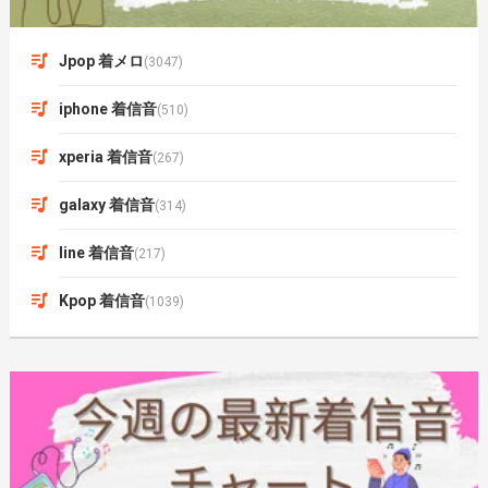
Jpop 着メロ
(3047)
iphone 着信音
(510)
xperia 着信音
(267)
galaxy 着信音
(314)
line 着信音
(217)
Kpop 着信音
(1039)