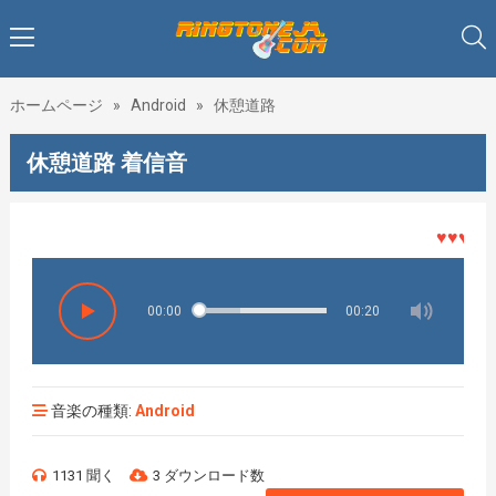
ホームページ
»
Android
»
休憩道路
休憩道路 着信音
♥♥♥着メロ
00:00
00:20
音楽の種類:
Android
1131 聞く
3 ダウンロード数