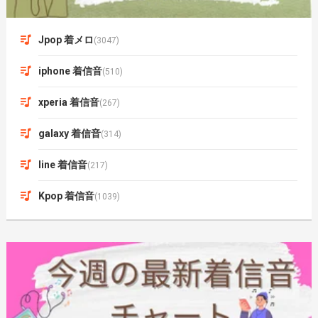
Jpop 着メロ
(3047)
iphone 着信音
(510)
xperia 着信音
(267)
galaxy 着信音
(314)
line 着信音
(217)
Kpop 着信音
(1039)