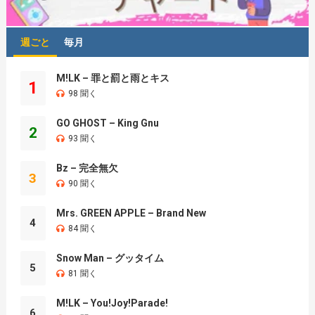
週ごと
毎月
M!LK – 罪と罰と雨とキス
1
98 聞く
GO GHOST – King Gnu
2
93 聞く
Bz – 完全無欠
3
90 聞く
Mrs. GREEN APPLE – Brand New
4
84 聞く
Snow Man – グッタイム
5
81 聞く
M!LK – You!Joy!Parade!
6