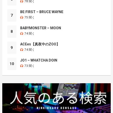
78 聞く
BE:FIRST – BRUCE WAYNE
7
75 聞く
BABYMONSTER – MOON
8
74 聞く
ACEes【真夜中のZOO】
9
74 聞く
JO1 – WHATCHA DOIN
10
73 聞く