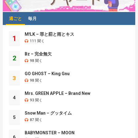
週ごと
毎月
M!LK – 罪と罰と雨とキス
1
111 聞く
Bz – 完全無欠
2
98 聞く
GO GHOST – King Gnu
3
98 聞く
Mrs. GREEN APPLE – Brand New
4
93 聞く
Snow Man – グッタイム
5
87 聞く
BABYMONSTER – MOON
6