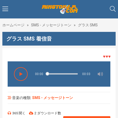
ホームページ
»
SMS - メッセージトーン
»
グラス SMS
グラス SMS 着信音
♥♥♥着メロ
00:00
00:03
音楽の種類:
SMS - メッセージトーン
365 聞く
2 ダウンロード数