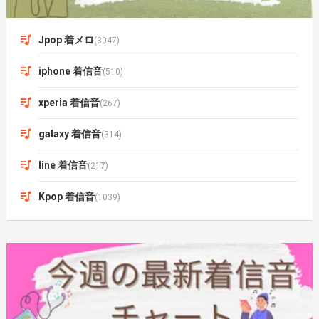
Jpop 着メロ
(3047)
iphone 着信音
(510)
xperia 着信音
(267)
galaxy 着信音
(314)
line 着信音
(217)
Kpop 着信音
(1039)