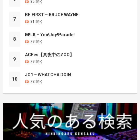
85 聞く
BE:FIRST – BRUCE WAYNE
7
81 聞く
M!LK – You!Joy!Parade!
8
79 聞く
ACEes【真夜中のZOO】
9
79 聞く
JO1 – WHATCHA DOIN
10
73 聞く