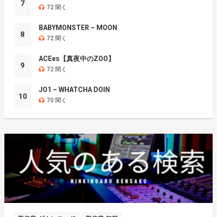
7
72 聞く
BABYMONSTER – MOON
8
72 聞く
ACEes【真夜中のZOO】
9
72 聞く
JO1 – WHATCHA DOIN
10
70 聞く