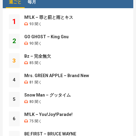
週ごと
毎月
M!LK – 罪と罰と雨とキス
1
93 聞く
GO GHOST – King Gnu
2
90 聞く
Bz – 完全無欠
3
85 聞く
Mrs. GREEN APPLE – Brand New
4
81 聞く
Snow Man – グッタイム
5
80 聞く
M!LK – You!Joy!Parade!
6
75 聞く
BE:FIRST – BRUCE WAYNE