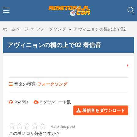
ホームページ
»
フォークソング
»
アヴィニョンの橋の上で02
アヴィニョンの橋の上で02 着信音
♥♥♥着
音楽の種類:
フォークソング
962 聞く
5 ダウンロード数
着信音をダウンロード
Rate this post
この着メロが好きですか？