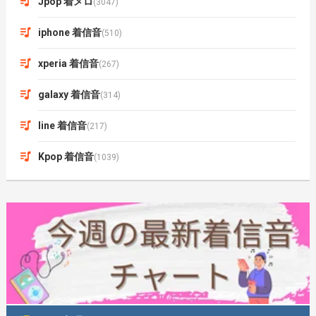
Jpop 着メロ
(3047)
iphone 着信音
(510)
xperia 着信音
(267)
galaxy 着信音
(314)
line 着信音
(217)
Kpop 着信音
(1039)