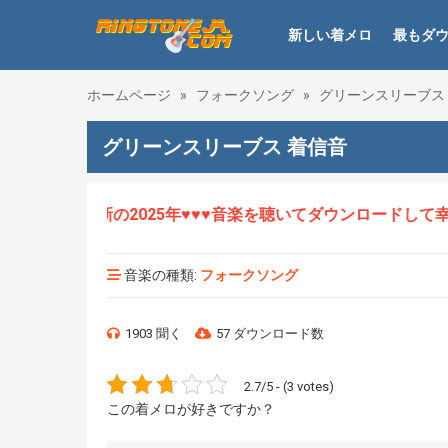
新しい着メロ
最もダ
ホームページ
»
フォークソング
»
グリーンスリーブス
グリーンスリーブス 着信音
ロHOT、最新の2025年♥♥♥音楽を聴いてダウンロードして幸せ
音楽の種類:
フォークソング
1903 聞く
57 ダウンロード数
2.7/5 - (3 votes)
この着メロが好きですか？