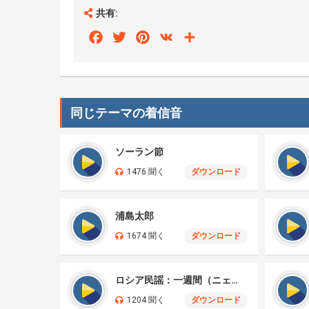
共有:
Facebook
Twitter
Pinterest
VK
Share
同じテーマの着信音
ソーラン節
1476 聞く
ダウンロード
浦島太郎
1674 聞く
ダウンロード
ロシア民謡：一週間（ニェジェーリカ）
1204 聞く
ダウンロード