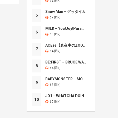
72 聞く
Snow Man – グッタイム
5
67 聞く
M!LK – You!Joy!Parade!
6
65 聞く
ACEes【真夜中のZOO】
7
64 聞く
BE:FIRST – BRUCE WAYNE
8
64 聞く
BABYMONSTER – MOON
9
63 聞く
JO1 – WHATCHA DOIN
10
60 聞く