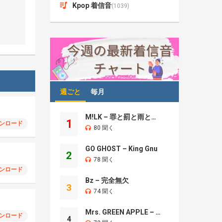
Kpop 着信音
(1039)
週ごと
毎月
M!LK – 罪と罰と雨とキス
1
ンロード
80 聞く
GO GHOST – King Gnu
2
78 聞く
ンロード
Bz – 完全無欠
3
74 聞く
Mrs. GREEN APPLE – Brand New
ンロード
4