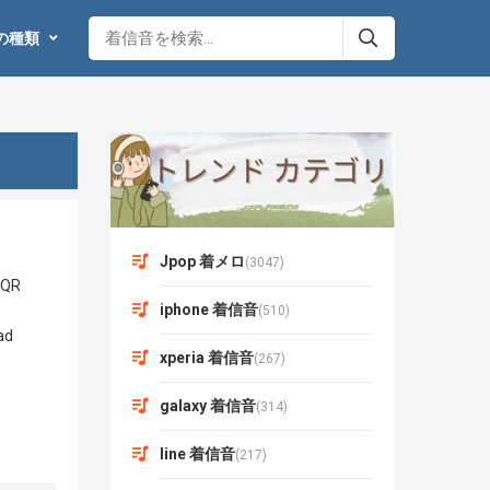
の種類
Jpop 着メロ
(3047)
iphone 着信音
(510)
xperia 着信音
(267)
galaxy 着信音
(314)
line 着信音
(217)